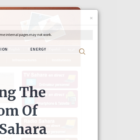
×
ch
English
Français
Español
عربية
Infrastructures
Institutions
nomie