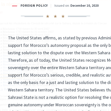
 la région du Sahara
10
ui suit les résolutions du Conseil de sécurité sur le Sahara, depuis la création du Corcas:
La
datant du 30 avril 2007
Résolution 1754
La
datant du 31 octobre 2007
Résolution 1783
La
datant du 30 avril 2008
Résolution 1813
La
datant du 30 avril 2009
Résolution 1871
La
datant du 30 avril 2010
Résolution 1920
La
datant du 27 avril 2011
Résolution 1979
datant du 24 Avril 2012
La Résolution 2044
datant du 25 avril 2013
La Résolution 2099
datant du 24 Avril 2014
La Résolution 2152
datant du 28 Avril 2015
La Résolution 2218
datant du 29 avril 2016
La Résolution 2285
datant du 28 avril 2017
La Résolution 2351
datant du 27 avril 2018
La Résolution 2414
datant du 01 novembre 2018
La Résolution 2440
datant du 30 avril 2019
La Résolution 2468
datant du 30 octobre 2019
La Résolution 2494
datant du 30 octobre 2020
La Résolution 2548
datant du 29 octobre 2021
La Résolution 2602
datant du 27 octobre 2022
La Résolution 2654
datant du 30 octobre 2023
La Résolution 2703
La Résolution 2756
datant du 31 octobre 2024
Ci-contre le texte intégral de l'initiative marocaine pour la négociation d'un statut d'auton
région du Sahara présenté à l'ONU en avril 2007 :
gement du Maroc en faveur d'une solution politique définitive :
 2004, le Conseil de sécurité appelle régulièrement "les parties et les Etats de la région à 