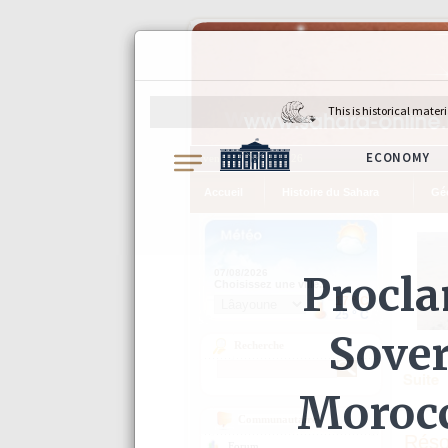
vendredi 7 août 2026
Accueil
Histoire du Sahara
Gé
Recherche
Suite
Communautaire
Réso
Forum