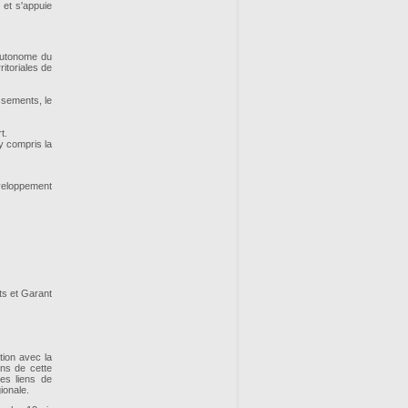
 et s'appuie
 autonome du
ritoriales de
ssements, le
t.
, y compris la
veloppement
ts et Garant
tion avec la
ons de cette
es liens de
ionale.