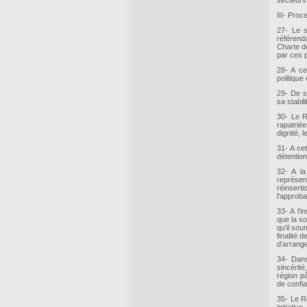
secteurs 
III- Proc
27- Le s
référenda
Charte de
par ces p
28- A ce
politique
29- De s
sa stabil
30- Le R
rapatrié
dignité, 
31- A ce
détention
32- A la
représen
réinsert
l'approba
33- A l'
que la so
qu'il so
finalité 
d'arrang
34- Dans
sincérité
région pâ
de confia
35- Le Ro