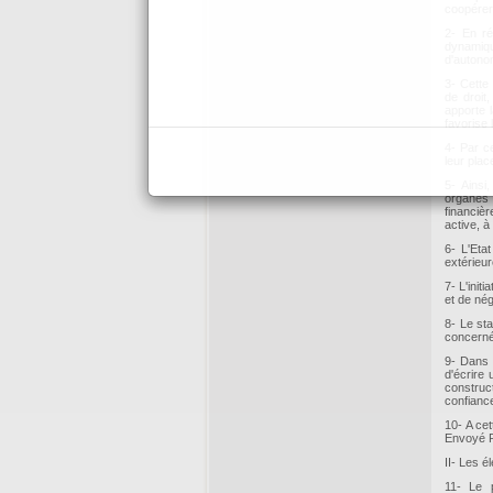
coopérer 
2- En ré
dynamiqu
d'autono
3- Cette 
de droit
apporte l
favorise 
4- Par ce
leur plac
5- Ainsi
organes 
financiè
active, à
6- L'Eta
extérieur
7- L'init
et de nég
8- Le st
concerné
9- Dans 
d'écrire 
construct
confianc
10- A ce
Envoyé P
II- Les é
11- Le p