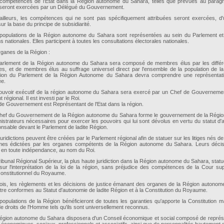
compétences de l'Etat dans la Région autonome du Sahara, telles que prévues au paragr
seront exercées par un Délégué du Gouvernement.
ailleurs, les compétences qui ne sont pas spécifiquement attribuées seront exercées, 
ur la base du principe de subsidiarité.
populations de la Région autonome du Sahara sont représentées au sein du Parlement et
ons nationales. Elles participent à toutes les consultations électorales nationales.
rganes de la Région :
arlement de la Région autonome du Sahara sera composé de membres élus par les différe
es, et de membres élus au suffrage universel direct par l'ensemble de la population de l
ion du Parlement de la Région Autonome du Sahara devra comprendre une représentati
ée.
ouvoir exécutif de la région autonome du Sahara sera exercé par un Chef de Gouvernemen
 régional. Il est investi par le Roi.
de Gouvernement est Représentant de l'Etat dans la région.
hef du Gouvernement de la Région autonome du Sahara forme le gouvernement de la Régi
istrateurs nécessaires pour exercer les pouvoirs qui lui sont dévolus en vertu du statut d'a
onsable devant le Parlement de ladite Région.
uridictions peuvent être créées par le Parlement régional afin de statuer sur les litiges nés de 
es édictées par les organes compétents de la Région autonome du Sahara. Leurs décis
 en toute indépendance, au nom du Roi.
ibunal Régional Supérieur, la plus haute juridiction dans la Région autonome du Sahara, statu
 sur l'interprétation de la loi de la région, sans préjudice des compétences de la Cour s
constitutionnel du Royaume.
lois, les règlements et les décisions de justice émanant des organes de la Région autono
tre conformes au Statut d'autonomie de ladite Région et à la Constitution du Royaume.
populations de la Région bénéficieront de toutes les garanties qu'apporte la Constitution 
e droits de l'Homme tels qu'ils sont universellement reconnus.
égion autonome du Sahara disposera d'un Conseil économique et social composé de représ