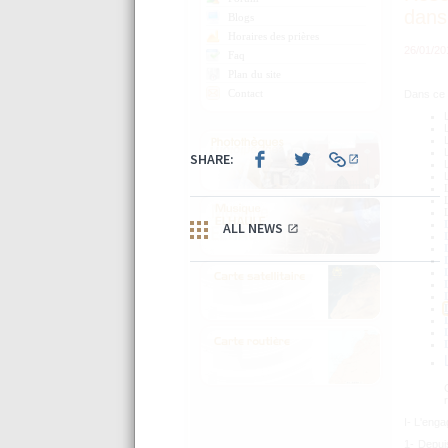
dans
Blogs
Horaires des prières
26/01/20
Faq
Plan du site
Contact
Dans ce q
I- L'enga
1- Depuis