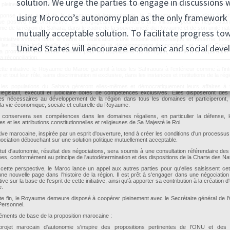
pleinement avec l'ONU pour mettre fin à l'impasse actuelle et progresser vers une solution po
ponse à cet appel de la communauté internationale, le Royaume du Maroc s'est inscr
e positive et constructive, en s'engageant à soumettre une initiative pour la négociation
mie de la région du Sahara, dans le cadre de la souveraineté du Royaume et de son unité nat
initiative s'inscrit dans le cadre de l'édification d'une société démocratique et moderne, fond
, les libertés individuelles et collectives et le développement économique et social. Comme
a promesse d'un avenir meilleur pour les populations de la région, met fin à la séparation et
la réconciliation.
tte initiative, le Royaume du Maroc garantit à tous les Sahraouis à l'extérieur comme à l'inté
e et tout leur rôle, sans discrimination ni exclusive, dans les instances et institutions de la rég
, les populations du Sahara géreront elles-mêmes et démocratiquement leurs affaires à 
législatif, exécutif et judiciaire dotés de compétences exclusives. Elles disposeront de
res nécessaires au développement de la région dans tous les domaines et participeront,
 la vie économique, sociale et culturelle du Royaume.
t conservera ses compétences dans les domaines régaliens, en particulier la défense, l
es et les attributions constitutionnelles et religieuses de Sa Majesté le Roi.
iative marocaine, inspirée par un esprit d'ouverture, tend à créer les conditions d'un processu
ociation débouchant sur une solution politique mutuellement acceptable.
atut d'autonomie, résultat des négociations, sera soumis à une consultation référendaire des
es, conformément au principe de l'autodétermination et des dispositions de la Charte des Na
cette perspective, le Maroc lance un appel aux autres parties pour qu'elles saisissent ce
une nouvelle page dans l'histoire de la région. Il est prêt à s'engager dans une négociation
ive sur la base de l'esprit de cette initiative, ainsi qu'à apporter sa contribution à la création d
e.
tte fin, le Royaume demeure disposé à coopérer pleinement avec le Secrétaire général de 
ersonnel.
léments de base de la proposition marocaine :
rojet marocain d'autonomie s'inspire des propositions pertinentes de l'ONU et des d