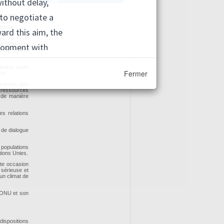
litique".
it dans une
 d'un statut
ionale.
ée sur l'Etat
 telle, elle
 à l'exil et
rieur, toute
Fermer
ion.
travers des
s ressources
 de manière
es relations
s de dialogue
 populations
tions Unies.
tte occasion
 sérieuse et
'un climat de
l'ONU et son
ispositions