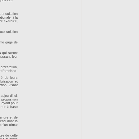
ualifiées.
consultation
ionale, à la
re exercice,
tte solution
omme gage de
 qui seront
tissant leur
arrestation,
 l'amnistie.
sé de leurs
lisation et
ction visant
aujourd'hui,
a proposition
s ayant pour
t sur la base
erture et de
rend dont la
 d'un climat
tée de cette