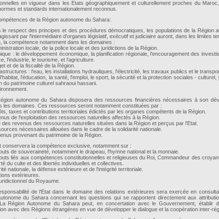
tionnelles en vigueur dans les Etats géographiquement et culturellement proches du Maroc,
normes et standards internationalement reconnus.
ompétences de la Région autonome du Sahara:
 le respect des principes et des procédures démocratiques, les populations de la Région
gissant par l'intermédiaire d'organes législatif, exécutif et judiciaire auront, dans les limites ter
n, la compétence notamment dans les domaines :
ministration locale, de la police locale et des juridictions de la Région.
ique : le développement économique, la planification régionale, l'encouragement des investi
 l'industrie, le tourisme, et l'agriculture.
et et de la fiscalité de la Région.
astructures : l'eau, les installations hydrauliques, l'électricité, les travaux publics et le transpor
 l'habitat, l'éducation, la santé, l'emploi, le sport, la sécurité et la protection sociales - culturel
 du patrimoine culturel sahraoui hassani.
vironnement.
égion autonome du Sahara disposera des ressources financières nécessaires à son dé
s les domaines. Ces ressources seront notamment constituées par :
ôts, taxes et contributions territoriales édictés par les organes compétents de la Région.
enus de l'exploitation des ressources naturelles affectés à la Région.
ie des revenus des ressources naturelles situées dans la Région et perçus par l'Etat.
sources nécessaires allouées dans le cadre de la solidarité nationale.
venus provenant du patrimoine de la Région.
at conservera la compétence exclusive, notamment sur :
ributs de souveraineté, notamment le drapeau, l'hymne national et la monnaie.
tributs liés aux compétences constitutionnelles et religieuses du Roi, Commandeur des croyan
rté du culte et des libertés individuelles et collectives.
ité nationale, la défense extérieure et de l'intégrité territoriale.
ations extérieures.
 juridictionnel du Royaume.
esponsabilité de l'Etat dans le domaine des relations extérieures sera exercée en consulta
utonome du Sahara concernant les questions qui se rapportent directement aux attributi
La Région Autonome du Sahara peut, en concertation avec le Gouvernement, établir d
ion avec des Régions étrangères en vue de développer le dialogue et la coopération inter-rég