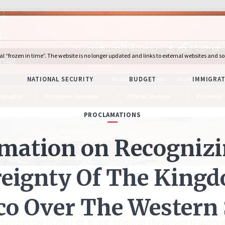
Português
Italiano
Русский
Deuts
ographie
Patrimoine Hassanie
Affaires Sociales
Economie
lutions de l'ONU et texte intégral du projet d'auto