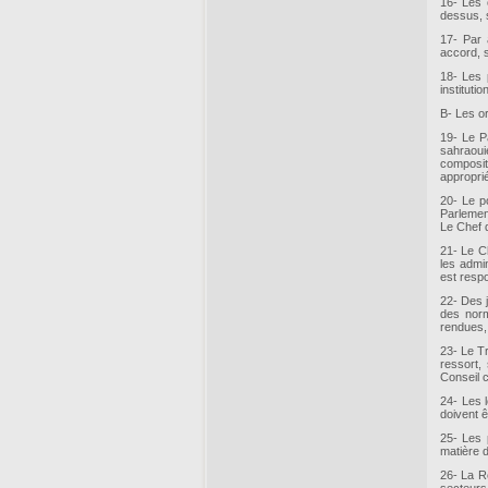
16- Les 
dessus, 
17- Par 
accord, s
18- Les 
instituti
B- Les o
19- Le P
sahraoui
composit
appropri
20- Le p
Parlement
Le Chef 
21- Le C
les admin
est resp
22- Des j
des norm
rendues,
23- Le Tr
ressort,
Conseil 
24- Les 
doivent ê
25- Les 
matière d
26- La R