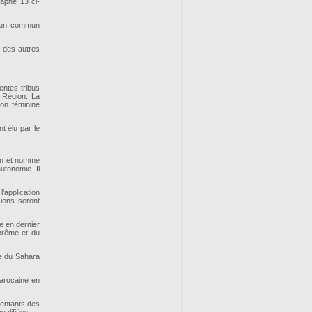
aphe 13 ci-
d'un commun
 des autres
ntes tribus
a Région. La
on féminine
t élu par le
on et nomme
utonomie. Il
l'application
ions seront
e en dernier
uprême et du
me du Sahara
marocaine en
entants des