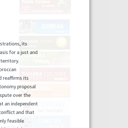
omie dans la
continuer de