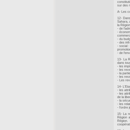
constitu
sur des 
A- Les c
12- Dans
Sahara, a
la Régio
- de l'ad
- économ
commerce,
- du budg
- des infr
- social :
promotion
- de l'en
13- La R
dans tou
- les imp
- les rev
- la part
- les res
- Les re
14- L'Et
- les att
- les at
de la libe
- la sécur
- les rel
- l'ordre
15- La r
Région a
Région. 
coopérat