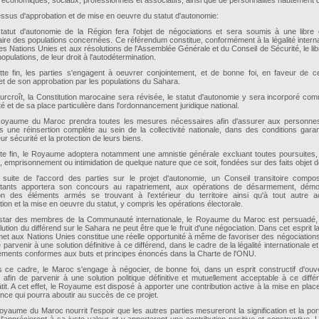
économiques, sociaux, professionnels et associatifs, ainsi que de personnalités hautement q
essus d'approbation et de mise en oeuvre du statut d'autonomie:
tatut d'autonomie de la Région fera l'objet de négociations et sera soumis à une libre 
ire des populations concernées. Ce référendum constitue, conformément à la légalité internat
s Nations Unies et aux résolutions de l'Assemblée Générale et du Conseil de Sécurité, le lib
opulations, de leur droit à l'autodétermination.
tte fin, les parties s'engagent à oeuvrer conjointement, et de bonne foi, en faveur de ce
 et de son approbation par les populations du Sahara.
urcroît, la Constitution marocaine sera révisée, le statut d'autonomie y sera incorporé c
ité et de sa place particulière dans l'ordonnancement juridique national.
oyaume du Maroc prendra toutes les mesures nécessaires afin d'assurer aux personnes
es une réinsertion complète au sein de la collectivité nationale, dans des conditions garan
leur sécurité et la protection de leurs biens.
tte fin, le Royaume adoptera notamment une amnistie générale excluant toutes poursuites, 
, emprisonnement ou intimidation de quelque nature que ce soit, fondées sur des faits objet de
 suite de l'accord des parties sur le projet d'autonomie, un Conseil transitoire compo
tants apportera son concours au rapatriement, aux opérations de désarmement, démobi
ion des éléments armés se trouvant à l'extérieur du territoire ainsi qu'à tout autre a
tion et la mise en oeuvre du statut, y compris les opérations électorale.
instar des membres de la Communauté internationale, le Royaume du Maroc est persuadé, 
lution du différend sur le Sahara ne peut être que le fruit d'une négociation. Dans cet esprit l
umet aux Nations Unies constitue une réelle opportunité à même de favoriser des négociation
de parvenir à une solution définitive à ce différend, dans le cadre de la légalité internationale e
ements conformes aux buts et principes énoncés dans la Charte de l'ONU.
 ce cadre, le Maroc s'engage à négocier, de bonne foi, dans un esprit constructif d'ouv
, afin de parvenir à une solution politique définitive et mutuellement acceptable à ce diffé
tit. A cet effet, le Royaume est disposé à apporter une contribution active à la mise en place
nce qui pourra aboutir au succès de ce projet.
yaume du Maroc nourrit l'espoir que les autres parties mesureront la signification et la por