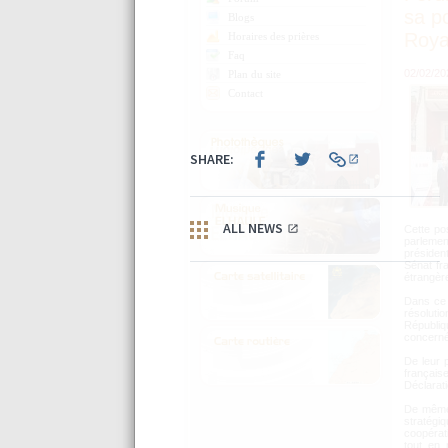
sa po
Blogs
Roy
Horaires des prières
Faq
02/02/20
Plan du site
Contact
Cette po
parlemen
présiden
Sénat fr
étrangèr
Dans ce 
résoluti
Républiq
concernée
De leur 
français
Déclarati
De même,
stratég
coopérat
tout en 