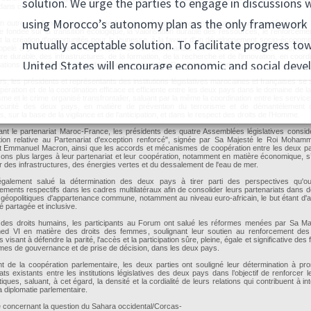
dans ce sens.
 en outre, souligné l'importance de faire des régions sahariennes un espace privilégié de la
le fondée sur la transition écologique, la valorisation durable des ressources, le renforcemen
t la création d'opportunités pour la jeunesse, à la faveur d'un développement socio-économi
appelé à y encourager le développement de partenariats dans les domaines de l'eau, de l
ture durable, des infrastructures, de la formation, de la recherche et de l'innovation, en coor
ntations du Modèle marocain de développement des Provinces du Sud.
urs, les présidents et représentants des institutions législatives marocaines et françaises se s
pération et de la coordination efficace et efficiente entre les deux pays dans le domaine de la
isme et le crime organisé transfrontalier, saluant par la même la coordination entre les servi
curité des deux pays, en matière de prévention du terrorisme et de démantèlement d
es, sur la base de la vigilance et de l'anticipation, et dans le respect des droits de l’Homme.
nt le partenariat Maroc-France, les présidents des quatre Assemblées législatives consid
tion relative au Partenariat d'exception renforcé", signée par Sa Majesté le Roi Moham
t Emmanuel Macron, ainsi que les accords et mécanismes de coopération entre les deux p
zons plus larges à leur partenariat et leur coopération, notamment en matière économique, s
er des infrastructures, des énergies vertes et du dessalement de l'eau de mer.
également salué la détermination des deux pays à tirer parti des perspectives qu'ou
nements respectifs dans les cadres multilatéraux afin de consolider leurs partenariats dans
géopolitiques d'appartenance commune, notamment au niveau euro-africain, le but étant d'a
é partagée et inclusive.
 des droits humains, les participants au Forum ont salué les réformes menées par Sa Ma
 VI en matière des droits des femmes, soulignant leur soutien au renforcement des l
s visant à défendre la parité, l'accès et la participation sûre, pleine, égale et significative d
es de gouvernance et de prise de décision, dans les deux pays.
nt de la coopération parlementaire, les deux parties ont souligné leur détermination à pr
ats existants entre les institutions législatives des deux pays dans l’objectif de renforcer l
ques, saluant, à cet égard, la densité et la cordialité de leurs relations qui contribuent à int
la diplomatie parlementaire.
té concernant la question du Sahara occidental/Corcas-