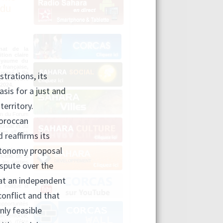
 du
nat de la
tion claire
Royaume du
 française,
ressé à Sa
on discours
2024.
ion du Forum
njointe des
onale et du
des affaires
 2025, de la
cielle de la
 les parties
a République
, indique la
opportunités
grammes de
on renforcé,
ibles d'être