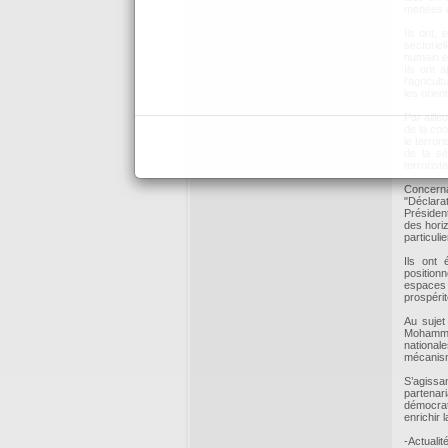
menées 
Ils ont,
sectoriel
humain e
Ils ont 
l'agricul
les orie
Par aille
de la coo
le terror
de la sé
terrorist
Concerna
"Déclara
Présiden
des hori
particuli
Ils ont 
position
espaces 
prospérit
Au sujet
Mohammed
nationale
mécanism
S’agissa
partenari
démocrati
enrichir 
-Actuali