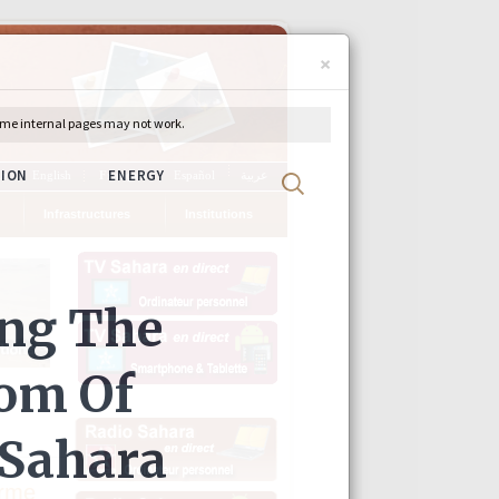
×
ch
English
Français
Español
عربية
Infrastructures
Institutions
irme