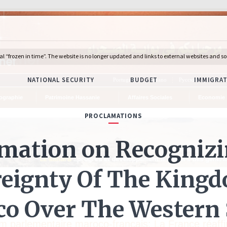
Português
Italiano
Русский
Deuts
ographie
Patrimoine Hassanie
Affaires Sociales
Economie
m parlementaire maroco-français: La France réaff