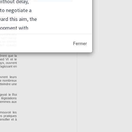
 coopération
t du capital
que durable.
'énergie, de
dination avec
ont félicités
 lutte contre
ces en charge
Fermer
es cellules
èrent que la
med VI et le
ays, ouvrent
’agissant en
vrent leurs
 de nombreux
tteindre une
jesté le Roi
égislations
es femmes aux
omouvoir les
es pratiques
ensifier et à