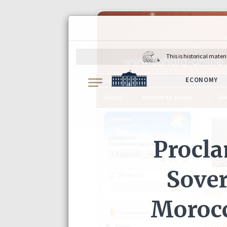
jeudi 6 août 2026
Accueil
Histoire du Sahara
Gé
Recherche
Suite
Communautaire
Foru
Forum