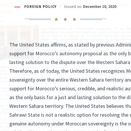
sition constante en faveur de l'intégrité territoriale
aume
26
Les Présidents de l'Assemblée nationale et du Sé
République française ont réaffirmé, jeudi à Rabat, la posi
de la France en faveur de l'intégrité territoriale du 
Maroc, telle qu'exprimée par le Président de la République
M. Emmanuel Macron, notamment dans son message ad
Majesté le Roi Mohammed VI, le 30 juillet 2024, et dans s
devant les membres du Parlement marocain, le 29 octobre 
sition a été exprimée dans la Déclaration finale ayant sanctionné les travaux de la 5è sess
taire maroco-français, tenue à la Chambre des représentants, sous la présidence co
ts des deux Chambres du Parlement marocain et de leurs homologues de l'Assemblée nati
ançais, avec la participation des présidents des groupes parlementaires, des Commissions 
es et des groupes d’amitié Maroc-France aux parlements des deux pays.
cadre, les présidents des quatre Assemblées législatives ont salué l'adoption, le 31 octobre
on 2797 du Conseil de sécurité des Nations Unies, et réitéré leur soutien à la position offi
ue française telle qu'exprimée par le Président Emmanuel Macron. Ils ont appelé toutes
s et identifiées à pleinement s'investir dans la mise en œuvre de cette résolution.
part, les représentants du Parlement marocain ont renouvelé leurs "vifs remerciements à l
e pour ses positions claires en faveur de l'intégrité territoriale du Royaume du Maroc"
on finale.
 les représentants des parlements marocain et français se sont accordés à relever les 
iques des régions sahariennes du Royaume du Maroc pour la mise en place de pro
ion bilatéraux porteurs et bénéfiques aux deux pays, dans l'esprit du Partenariat d'excepti
réaffirmant leur engagement à accompagner les initiatives et actions conjointes suscept