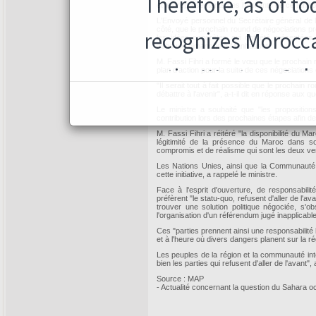
et les représentants des habitants de ce territo
L'Envoyé personnel du Secrétaire général de 
côté, que le prochain round de négociations p
les idées concrètes qui ont été présentées e
achevée dimanche à Manhasset.
M. Fassi Fihri a formé le vœu que le prochain 
plan d'action pour la suite de ces négociations 
"Il serait tout à fait possible que le prochain
débattre à l'avenir", a-t-il dit en réponse aux q
Le ministre a souhaité que "les propositio
contribution lors des prochaines étapes afin de 
M. Fassi Fihri a réitéré "la disponibilité du M
légitimité de la présence du Maroc dans s
compromis et de réalisme qui sont les deux ver
Les Nations Unies, ainsi que la Communauté in
cette initiative, a rappelé le ministre.
Face à l'esprit d'ouverture, de responsabili
préfèrent "le statu-quo, refusent d'aller de l'a
trouver une solution politique négociée, s'
l'organisation d'un référendum jugé inapplicable”
Ces "parties prennent ainsi une responsabilité
et à l'heure où divers dangers planent sur la ré
Les peuples de la région et la communauté inte
bien les parties qui refusent d'aller de l'avant", 
Source : MAP
- Actualité concernant la question du Sahara o