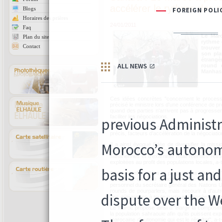
accélérer le rythme des 
Blogs
Horaires des prières
24/01/2011
Faq
Le Maro
Plan du site
rythme 
Contact
trouver 
son pla
étrangè
round 
Manhass
Ces idées concrètes "concernent le processu
précisé le ministre lors d'une conférence de p
quand des parties n'arrivent pas à progresser
faciliter les négociations.
Dans ce sens, la délégation marocaine a pro
précis, facteurs d'accélération de la négociation",
Il a ainsi évoqué l'idée de diversifier la mi
Sahara, d'élargir la participation aux négoci
sahariennes et d'examiner l'état réel des ress
exploitées au profit des populations locales, a-t-
Ces nouvelles idées et propositions visent à "
soulignant qu'"elles concernent les condition
personnel du secrétaire général des Nations U
rounds de pourparlers, mais recourir à d'autre
des délégations à toute partie intéressée nota
Le Maroc propose ainsi d'"élargir la compositio
la population sahraouie afin qu'ils puissent expri
marocaine d'autonomie qui est le résultat", a-t