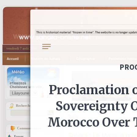
vendredi 7 août 2026
Accueil
Histoire du Sahara
Géographie
Patrimoine Hassa
Recherche
Suite
Communautaire
Sahara : Le Maroc a prés
Forum