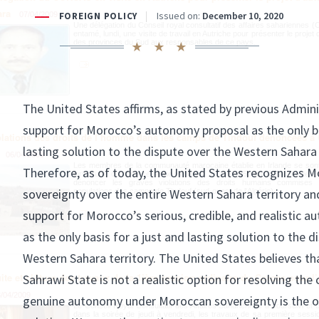
ara
07/04/2009
Une délégation du Conseil royal consultatif des affaires sahariennes
entamé, lundi, une visite de travail en Autriche pour présenter le projet
des provinces du Sud aux responsables de ce pays.
olations des droits de l’homme dans les camps de Tindouf dénoncées à 
06/04/2009
Les membres de la communauté marocaine établie en Irlande se sont
lors d'une conférence tenue vendredi à Cork (250 km à l'ouest de Du
dénoncer les graves violations des droits humains commises 
populations des camps de Tindouf (sud-ouest de l'Algérie).
ite et clôture des travaux de la 1ière session ordinaire du Corcas pour l
/04/2009
Le Conseil Royal Consultatif des Affaires Sahariennes a poursuivi et c
dans la soirée de jeudi à vendredi, les travaux de sa première sessio