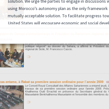
pour l’année 2009.
sident du Corcas s’entretient avec le Président du Parlement régional de
03/04/2009
Le plan d'autonomie proposé par le Maroc "est de nature à apporter u
politique négocié" au dossier du Sahara, a affirmé le Président d
régional de Sicile, M. Francesco Cascio.
cas entame, à Rabat sa première session ordinaire pour l’année 2009
02
Le Conseil Royal Consultatif des Affaires Sahariennes a entamé jeudi, 
travaux de sa première session ordinaire pour l’année 2009. Pré
Khalihenna Ould Errachid en présence du Secrétaire général du C
Maouelainin Benkhalihenna Maouelainin et l’ensemble des membres du 