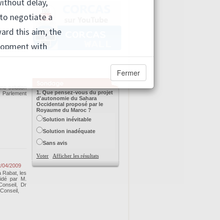
Fermer
ne solution
1. Que pensez-vous du projet
u Parlement
d'autonomie du Sahara
Occidental proposé par le
Royaume du Maroc ?
Solution inévitable
Solution inadéquate
Sans avis
Voter
Afficher les résultats
/04/2009
à Rabat, les
sidé par M.
onseil, Dr
Conseil,