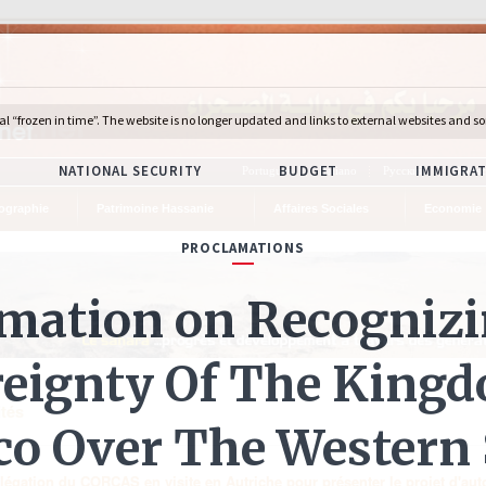
Português
Italiano
Русский
Deuts
ographie
Patrimoine Hassanie
Affaires Sociales
Economie
ités
légation du CORCAS en visite en Autriche pour présenter le projet d'au