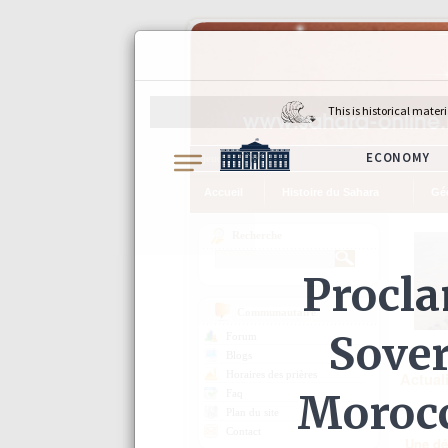
jeudi 6 août 2026
Accueil
Histoire du Sahara
Gé
Recherche
Communautaire
Forum
Blogs
Horaires des prières
Actual
Faq
Plan du site
Contact
Une dé