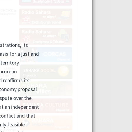
 (CORCAS) a
 d'autonomie
Cork, en
 mobilisés,
blin), pour
contre les
’année
lôturé, tard
n ordinaire