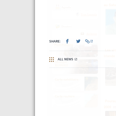
au Sah
Agenda
Tout l'agenda
Dossiers
Archives
Les vi
Irlande
Poursu
2009
03