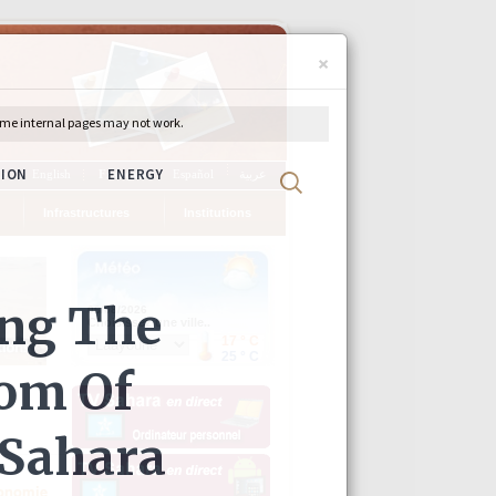
×
ch
English
Français
Español
عربية
Infrastructures
Institutions
tonomie