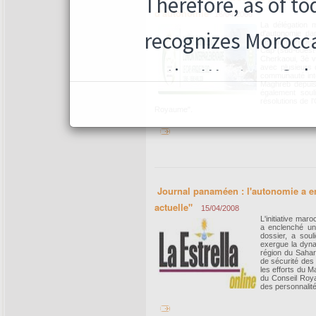
d'autonomie
16/04/2008
La délégation m
d'autonomie d
session annuelle
Cap (sud-ouest 
Cherkaoui, 3è v
avec plusieurs d
communauté inter
Maghreb depuis 
également soul
résolutions de l'
Royaume".
Journal panaméen : l'autonomie a e
actuelle"
15/04/2008
L'initiative ma
a enclenché une
dossier, a soul
exergue la dyn
région du Sahara
de sécurité des 
les efforts du M
du Conseil Roya
des personnalit