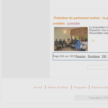
Président du parlement malien : la 
crédible
11/04/2008
La proposition 
Royaume "est sér
l'Assemblée nat
Page 941 sur 1013
Première
Précédente
936
|
|
|
Accueil
Histoire du Sahara
Géographie
Patrimoine Ha
Copyright © COR