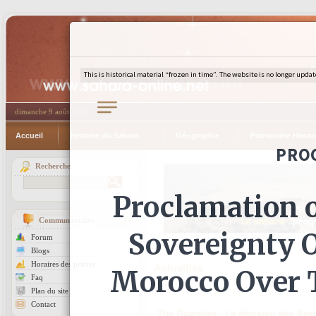
dimanche 9 août 2026
Accueil
Histoire du Sahara
Géographie
Patrimoine Hassa
Recherche
Communautaire
Forum
Blogs
Horaires des prières
Actualités
Faq
Plan du site
Contact
The Guardian : La décision des Seyc