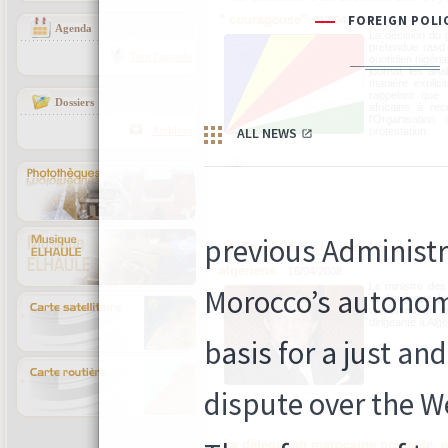
" courageuse"
17/04/2008
Agenda
La décision du 
prétendue rasd 
Tout l'agenda
quotidien nigéri
journal, les ana
manière explici
rappelant que 
Dossiers
africains à re
l'Organisation
Archives
protestation.
M. Fassi Fihri : Le dégel maroco-al
algériens
16/04/2008
Le ministre des 
souligné que le 
dépassement des
dirigeante à Alge
La délégation marocaine présente, en