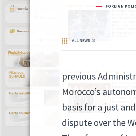
déportés
16/01/2008
Agenda
Le Comité Spéc
lundi, à l'amba
Tout l'agenda
enfants déportés
rencontre avec
Benhamou, a e
Conseiller poli
Dossiers
familles et des
leurs enfants.
Archives
La Jordanie réitère son soutien à l’int
d’autonomie
15/01/2008
La Jordanie a ré
l'Initiative d'
politique défini
Roi Abdallah II
l'intégrité terr
Mohammed VI d'
de la souverain
communauté inte