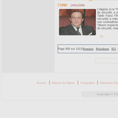
l’ONU
14/01/2008
L'Algérie et le 
de sécurité, a a
Taieb Fassi Fihr
sécurité) a rele
une contradictio
"disent respecte
de sécurité, mai
Page 956 sur 1013
Première
Précédente
951
|
|
|
Accueil
Histoire du Sahara
Géographie
Patrimoine Ha
Copyright © COR