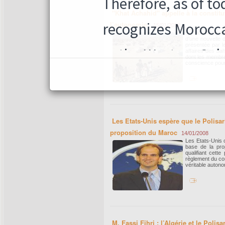
"Khat Achahid" appelle à la constit
l’autonomie
15/01/2008
Le mouvement di
d'une nouvelle d
présentée par l
affaires des Sah
dont les membre
conscience pour 
Les Etats-Unis espère que le Polisa
proposition du Maroc
14/01/2008
Les Etats-Unis o
base de la pro
qualifiant cett
règlement du con
véritable autono
M. Fassi Fihri : l’Algérie et le Poli