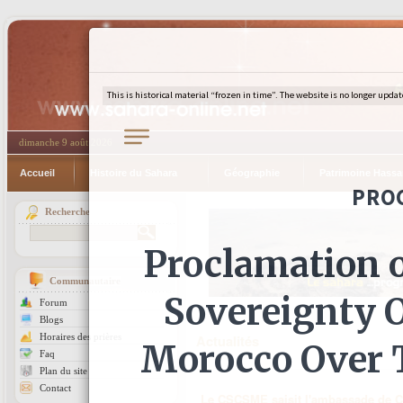
dimanche 9 août 2026
Accueil
Histoire du Sahara
Géographie
Patrimoine Hassa
Recherche
Communautaire
Forum
Blogs
Horaires des prières
Actualités
Faq
Plan du site
Contact
Le CSCSME saisit l'ambassade de Cu