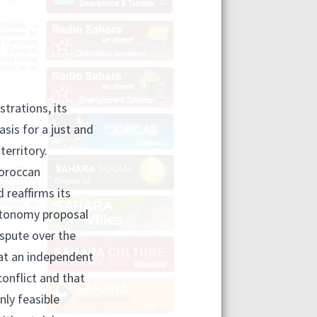
ahmane, a
tinienne M.
 Libération
i. Contacté
ident Abbas
stine ou de
es affaires
'autonomie,
 dignité". La
présence de
inistre de
secrétaires
nce