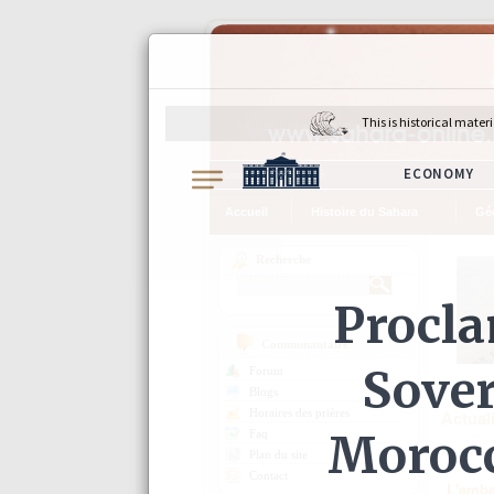
samedi 8 août 2026
Accueil
Histoire du Sahara
Gé
Recherche
Communautaire
Forum
Blogs
Horaires des prières
Actual
Faq
Plan du site
Contact
L'amba