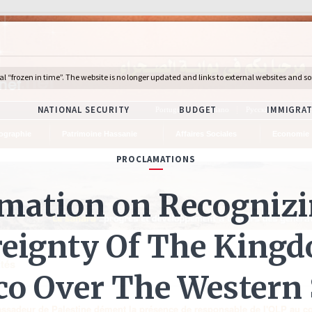
Português
Italiano
Русский
Deuts
ographie
Patrimoine Hassanie
Affaires Sociales
Economie
ités
ssadeur de Palestine dément la présence de responsable de l'OLP au c