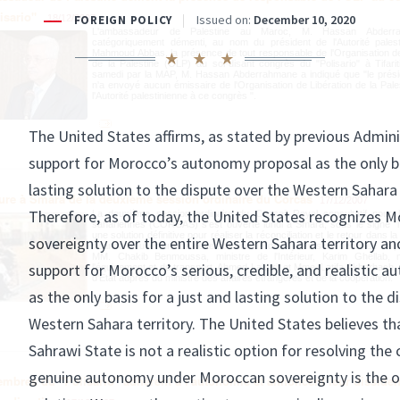
isario"
18/12/2007
L'ambassadeur de Palestine au Maroc, M. Hassan Abderr
catégoriquement démenti, au nom du président de l'Autorité pales
Mahmoud Abbas, la présence de tout responsable de l'Organisation de
de la Palestine (OLP) au soi-disant congrès du "Polisario" à Tifarit
samedi par la MAP, M. Hassan Abderrahmane a indiqué que "le prés
n'a envoyé aucun émissaire de l'Organisation de Libération de la Pale
l'Autorité palestinienne à ce congrès ".
ure à Smara de la deuxième session ordinaire du Corcas
17/12/2007
La deuxième session ordinaire du Conseil Royal consultatif pour l
sahariennes (CORCAS) s'est ouverte lundi à Smara, sous le signe "l
une solution définitive pour réaliser la réconciliation et le retour dans la
séance d'ouverture de cette session de deux jours s'est déroulée en 
MM. Chakib Benmoussa, ministre de l'Intérieur, Karim Ghellab, m
l'équipement et du transport, Ahmed Lakhrif et Mme. Latifa Akharbach, 
d'Etat auprès du ministre des affaires étrangères et de la coopération.
mbres du "Polisario" adhèrent à l'autonomie et annoncent leur disside