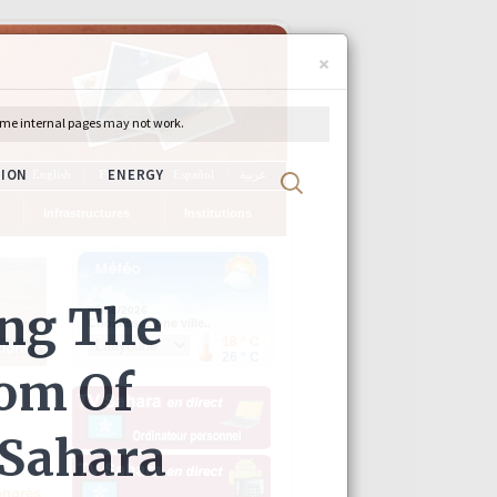
×
ch
English
Français
Español
عربية
Infrastructures
Institutions
ongrès