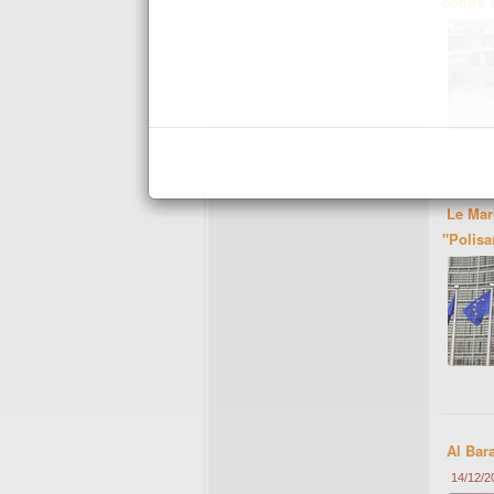
contre 
Le Mar
"Polisa
Al Bar
14/12/2