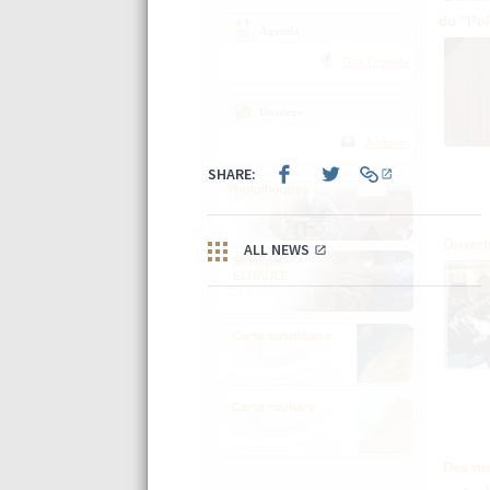
du "Pol
Agenda
Tout l'agenda
Dossiers
Archives
Ouvert
Des me