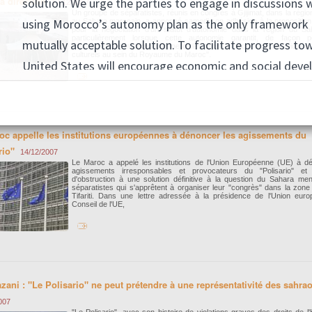
la direction
17/12/2007
Un groupe de séparatistes, réunis en congrès à Gjijimat, dans la région 
au Sahara marocain, a annoncé samedi son adhésion à la propositio
pour la négociation d'un statut d'autonomie dans la région du Sa
particulièrement lorsque cette autonomie garantit, de façon p
imprescriptible et constitutionnelle, les droits politiques, économiques
culturels au sein du Royaume du Maroc".
oc appelle les institutions européennes à dénoncer les agissements du
rio"
14/12/2007
Le Maroc a appelé les institutions de l'Union Européenne (UE) à d
agissements irresponsables et provocateurs du "Polisario" et
d'obstruction à une solution définitive à la question du Sahara me
séparatistes qui s'apprêtent à organiser leur "congrès" dans la zon
Tifariti. Dans une lettre adressée à la présidence de l'Union eur
Conseil de l'UE,
azani : "Le Polisario" ne peut prétendre à une représentativité des sahra
007