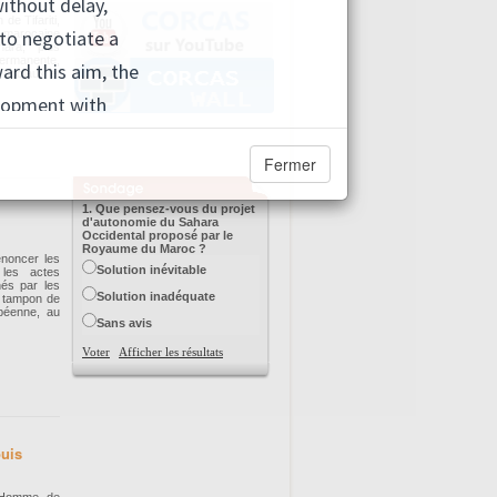
de Tifariti,
n marocaine
hara, "plus
ermanente,
, sociaux et
Fermer
1. Que pensez-vous du projet
d'autonomie du Sahara
Occidental proposé par le
Royaume du Maroc ?
énoncer les
Solution inévitable
 les actes
nés par les
Solution inadéquate
e tampon de
opéenne, au
Sans avis
Voter
Afficher les résultats
ouis