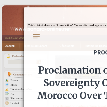
jeudi 6 août 2026
Accueil
Histoire du Sahara
Géographie
Patrimoine Hassa
Recherche
Communautaire
Forum
Blogs
Horaires des prières
Actualités
Faq
Plan du site
Contact
Une délégation parlementaire équato