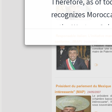
Responsable italien: L'initiative ma
conforme...(MAP)
24/05/2007
L'initiative ma
constitue une so
maire de Paler
Président du parlement du Mexique : 
intéressante" (MAP)
24/05/2007
Le président 
(chambre basse 
intéressante", 
sous souveraine