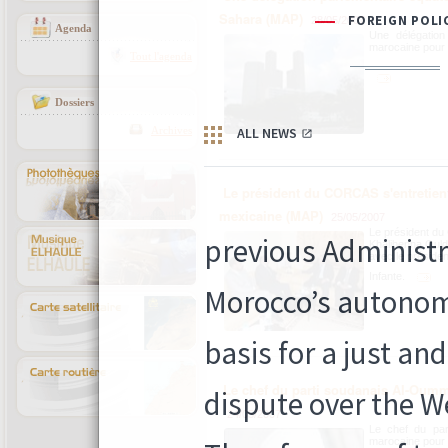
Sahara (MAP)
28/05/2007
Agenda
Une délégation 
marocaine pour l
Tout l'agenda
Dossiers
Archives
Le président du CORCAS s'entretien
mexicaine (MAP)
25/05/2007
Le président du
Khalihenna Ould 
avec le préside
Infante.
Le chef du parti soudanais Al-Oumma
24/05/2007
Le chef du part
marocaine pour l