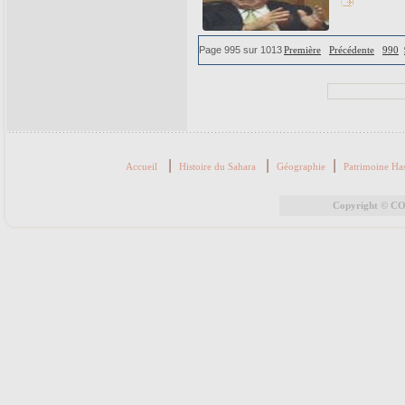
Page 995 sur 1013
Première
Précédente
990
|
|
|
Accueil
Histoire du Sahara
Géographie
Patrimoine Ha
Copyright © COR