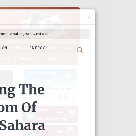
×
ch
English
Français
Español
عربية
tschaft
Infrastruktur
Institutionen
en