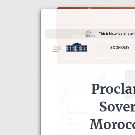
Samstag, 8. August 2026
Empfangsseite
Geschichte der Sahara
Suche
Gemeinschaftlich
Forum
Blogs
Gebetszeitplan
Neuigk
Faq
Webseiteplan
Kontakt
Die Re