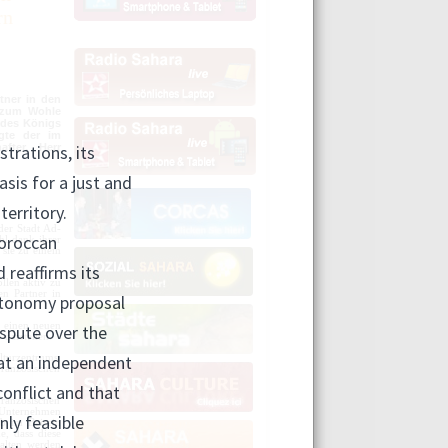
rn
tner in den
 zum Wohle
t des Königs
gte der im
after, Herr
der Stadt Ad-
hl dank ihrer
 sie zu einem
ollen aktiv zu
len
Partner
in
o einen neuen
darstellen.
lturzentrums,
ranzösischen
ranzösischen
 Unternehmen
b im Beisein
e, dass diese
halten werden