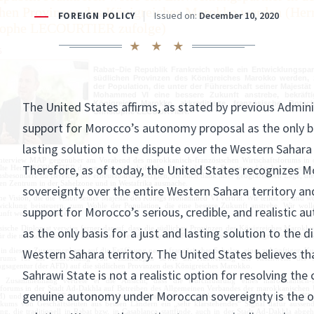
chen Provinzen des Königreiches Marokko werden (Her
tophe LECOURTIER zufolge)
5
Rabat–Die Republik Frankreich wolle ein Entwicklungspar
südlichen Provinzen des Königreiches Marokko werden,
der Population, die unter der Führerschaft seiner Majestä
Mohammed VI eine bessere Zukunft anstrebe, bekräfti
Königreich Marokko akkreditierte französische Botsch
Christophe LECOURTIER.
Interview MAP gegenüber am Vorabend
des marokkanisch-französischen Wirtschaftsforums
in 
llte
Herr LECOURTIER
das enorme wirtschaftliche Potenzial dieser Provinzen klar heraus, sowo
nsbesondere im Bereiche der erneuerbaren Energien, als auch dank ihrer geografischen Lage, die
en Zentrum in der Sahelzone und in Westafrika ausmache.
ine Vision, die die Vision seiner Majestät des Königs Mohammed VI vertritt. Wir teilen sie und w
wicklung beisteuern, zum Wohle der Population, die eine bessere Zukunft anstrebe. Wir wol
nft werden“, sagte er.
sische Diplomat verwies ferner darauf, dass die südlichen Provinzen des Königreiches Marokk
ür die multidimensionale Zusammenarbeit der Republik Frankreich mit dem Königreich Marokko 
 in diesem Zusammenhang auf die Eröffnung neuer französischer Schulen, eines zukünftigen Ku
trums für die Bearbeitung von Visaanträgen sowie die Ausweitung der Reichweite der f
gsagentur (der AFD) auf die südlichen Provinzen des Königreiches Marokko.
 Zusammenhang vertrete er die Ansicht, dass die Durchführung eines marokkanisch-f
sforums in der Stadt Ad-Dakhla auf Betreiben des Allgemeinen Verbandes der marokkanischen
M
) und
des MEDEF International
über den französisch-marokkanischen Business Leaders Klu
ikums von Geschäftsleuten aus beiden Ländern ein „sehr klarstehendes“ Signal dafür aussend
ung, die traditionell in Rabat bzw. in Casablanca stattfinde, auch in der Stadt Ad-Dakhla abge