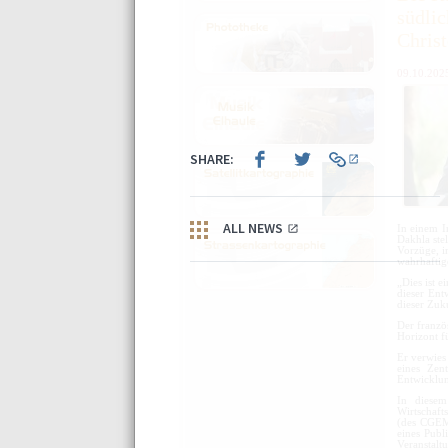
südli
Chris
09.10.202
In einem 
Dakhla ste
Vorzüge, i
wahrhaftig
„Dies ist e
dieser Ent
dieser Zuku
Der franzö
Horizont f
Er verwies
eines Zen
Entwicklun
In diesem
Wirtschaft
(
des CGE
eines Publ
Veranstalt