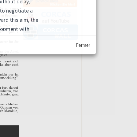
Weg zu neuen
der Republik
nden Regionen
, fügte Herr
t, vor allem
der Republik
rerer für die
Fermer
ss der Anteil
te er.
k Frankreich
kt, aber auch
 nicht nur im
ntwicklung“,
 fort, darauf
andieren, von
chlaufe, ganz
 menschlichen
 Gunsten von
eich Marokko,