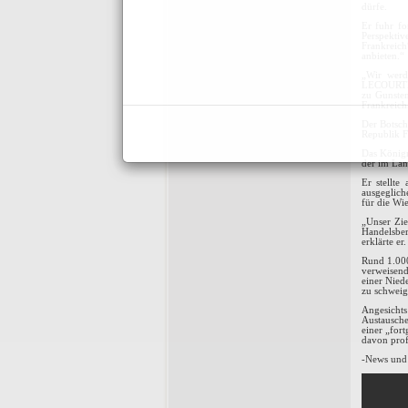
dürfe.
Er fuhr f
Perspektiv
Frankreich
anbieten.“
„Wir werd
LECOURTIER
zu Gunste
Frankreich
Der Botsch
Republik F
Das Königr
der im Lan
Er stellt
ausgeglich
für die Wi
„Unser Zie
Handelsber
erklärte er.
Rund 1.000
verweisend
einer Nied
zu schweig
Angesichts
Austausch
einer „for
davon profi
-News und