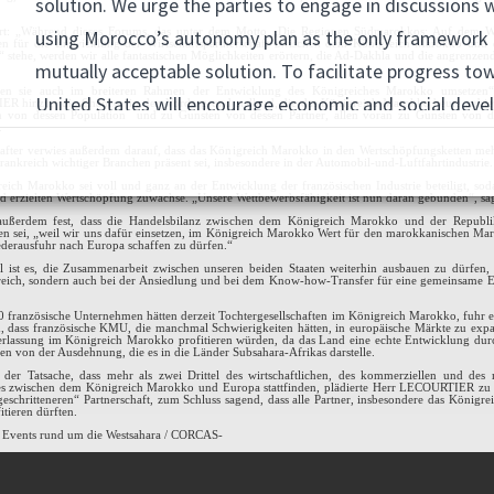
ort: „Während dieses Forums, das unter dem Motto „Die Regionen Südmarokkos: Auf dem 
en für die Entwicklung der Wirtschaftspartnerschaft zwischen dem Königreich Marokko und 
“ stehe, werden wir alle fantastischen Möglichkeiten erörtern, die Ad-Dakhla und die angrenze
en sie auch im breiteren Rahmen der Entwicklung des Königreiches Marokko umsetzen“
 hinzu, die Chancen in den Vordergrund stellend, die das Königreich Marokko heute anbiete
n von dessen Population und zu Gunsten von dessen Partner, allen voran zu Gunsten von 
.
after verwies außerdem darauf, dass das Königreich Marokko in den Wertschöpfungsketten meh
rankreich wichtiger Branchen präsent sei, insbesondere in der Automobil-und-Luftfahrtindustrie.
eich Marokko sei voll und ganz an der Entwicklung der französischen Industrie beteiligt, soda
d erzielten Wertschöpfung zuwachse. „Unsere Wettbewerbsfähigkeit ist nun daran gebunden“, sag
e außerdem fest, dass die Handelsbilanz zwischen dem Königreich Marokko und der Republi
en sei, „weil wir uns dafür einsetzen, im Königreich Marokko Wert für den marokkanischen Mar
ederausfuhr nach Europa schaffen zu dürfen.“
l ist es, die Zusammenarbeit zwischen unseren beiden Staaten weiterhin ausbauen zu dürfen,
eich, sondern auch bei der Ansiedlung und bei dem Know-how-Transfer für eine gemeinsame E
 französische Unternehmen hätten derzeit Tochtergesellschaften im Königreich Marokko, fuhr er
, dass französische KMU, die manchmal Schwierigkeiten hätten, in europäische Märkte zu exp
erlassung im Königreich Marokko profitieren würden, da das Land eine echte Entwicklung dur
en von der Ausdehnung, die es in die Länder Subsahara-Afrikas darstelle.
 der Tatsache, dass mehr als zwei Drittel des wirtschaftlichen, des kommerziellen und des
es zwischen dem Königreich Marokko und Europa stattfinden, plädierte Herr LECOURTIER zu
tgeschritteneren“ Partnerschaft, zum Schluss sagend, dass alle Partner, insbesondere das Königr
tieren dürften.
 Events rund um die Westsahara / CORCAS-