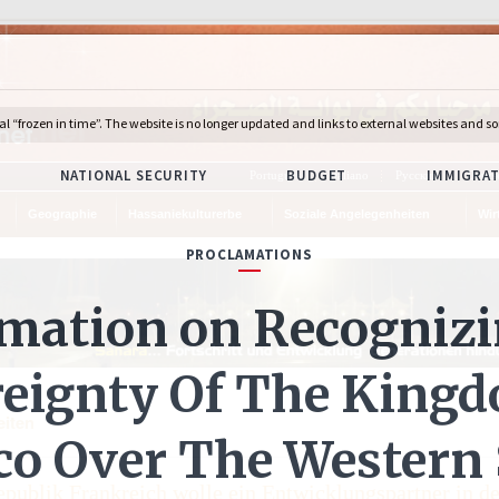
Português
Italiano
Русский
Deuts
Geographie
Hassaniekulturerbe
Soziale Angelegenheiten
Wir
eiten
publik Frankreich wolle ein Entwicklungspartner in d