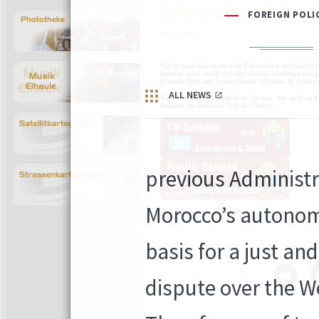
Laâyoune live auf Smart
08.03.2013
Nach dem das nationale Fernsehen und das Fer
kamen und nach erfolgreichen mehrmonatig
Kanäle live auf Smartphone (iPhone & Android
Um Zugang zu erhalten, lassen Sie sich au
Banner im unteren Teil der Seite!
Das Team des CORCAS.