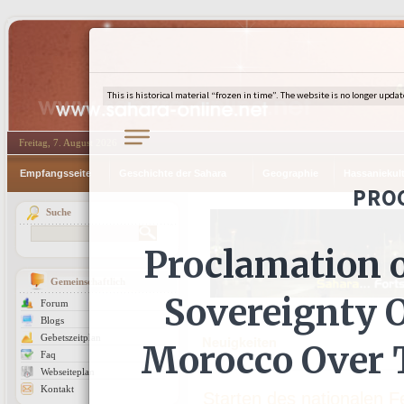
Freitag, 7. August 2026
Empfangsseite
Geschichte der Sahara
Geographie
Hassaniekul
Suche
Gemeinschaftlich
Forum
Blogs
Gebetszeitplan
Neuigkeiten
Faq
Webseiteplan
Kontakt
Starten des nationalen 