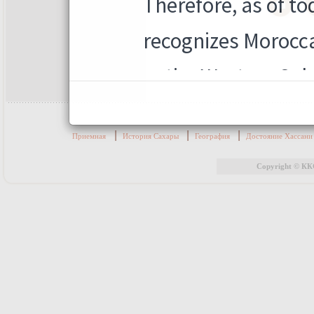
|
|
|
Приемная
История Сахары
География
Достояние Хассан
Copyright © КК