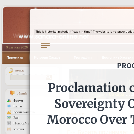
9 августа 2026 г.
Приемная
История Сахары
География
Достояние Хассан
поиск
общий
форум
Блоги
Время малитвы
новости
Faq
План сайта
контакт
Г-н Бурита принимает 