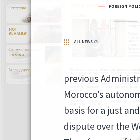
президента Малави с п
26.06.2025
"Малав
вопрос
Рабат
сотруд
Нассер
иностр
Эйзен
Величе
Малави
Во время пресс-конференции, последовавшей
поддержку Республикой Малави суверенит
поддерживает королевство Марокко в вопросе
В этом контексте Специальный посланник пре
остается "твердой" и что "никакое реше
целостности Марокко".
С другой стороны, министр отметил, что он
от имени президента Республики, выраз
благополучия и успехов.
Западная Сахара / ККСДС