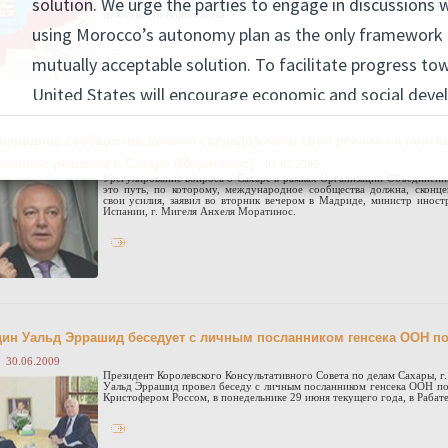
июня 1969 года, важной вехой в процессе завершения террит
целостности Королевства.
народное сообщество должно сосредоточить свои усилия на поиск
ованное решение в Сахаре (Моратинос)
01.07.2009
Урегулирование вопроса о Сахаре в рамках Организации Объединенн
это путь, по которому, международное сообщества должна, сконце
свои усилия, заявил во вторник вечером в Мадриде, министр иност
Испании, г. Мигеля Анхеля Моратинос.
дин Уальд Эррашид беседует с личным посланником генсека ООН п
30.06.2009
Президент Королевского Консультативного Совета по делам Сахары, г
Уальд Эррашид провел беседу с личным посланником генсека ООН по 
Кристофером Россом, в понедельнике 29 июня текущего года, в Рабате