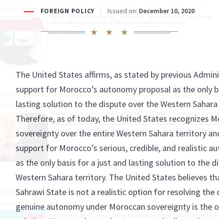
мии в Сахаре
03.07.2009
Совет Арабо-африканской молодежи приветствовал инициативу 
предложенный Марокко чтобы решить вопроса о Сахаре.
ожение автономии "прагматическое и современное" решения для во
 (французский юрист)
02.07.2009
Марокканская инициатива автономии в южных провинциях позвол
вопроса о Сахоре "прагматичной и современной" способом, ссылаясь
самоопределения и положений Устава Организации Объединенн
говорит, понедельник Париж, декан де Гиллешмид Мишель, 
Парижского университета Декарт.
нование годовщина восстановлении Сиди Ифни в территориальной
ности Королевства
01.07.2009
Марокканский народ и семья сопротивлении отмечали во вторни
текущего года 40-й годовщины возвращения Сиди Ифни вернуться на