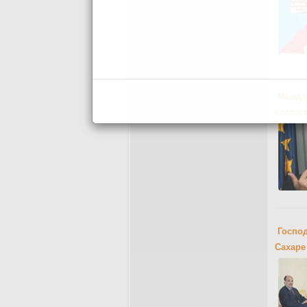
Между
соглас
Госпо
Сахаре