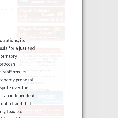
автономии,
проса о
1. Что вы думаете о проекте
автономии в провинциях
яет решать
Сахары, предложенном
 на принцип
Королевством Марокко?
ых Наций,
профессор
Неизбежное решение
Неприменимое решение
Воздерживаюсь
Голосовать
результаты
к, 30 июня
 родину 30