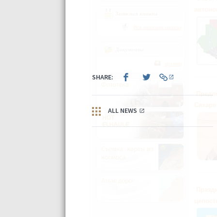
автоно
Записная книжка
Вся записная книжка
Документы
архивы
Предл
Сахаре
Празд
целост