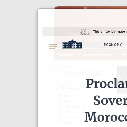
6 августа 2026 г.
Приемная
История Сахары
Гео
поиск
общий
форум
Блоги
Время малитвы
Вся а
Faq
План сайта
контакт
Совет