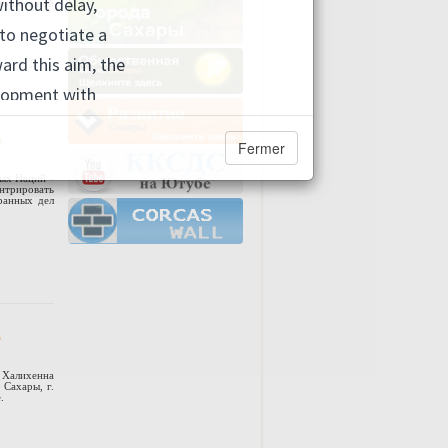
ориальной
е
Fermer
ых Наций -
нтрировать
ранных дел
о
. Халихенна
Сахары, г.
.