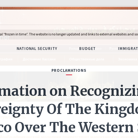
Português
Italiano
Русский
Deuts
графия
Достояние Хассани
Общественные дела
Экономика
ктуальность
 Арабо-африканской молодежи приветствует марокканскую инициат