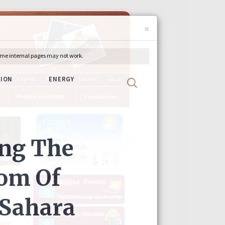
×
ch
English
Français
Español
عربية
Инфраструктуры
Учреждения
иву