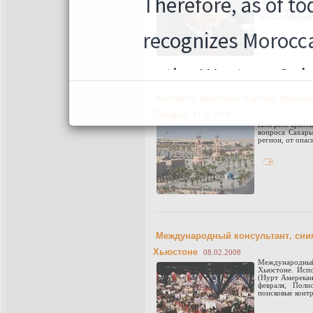
Организации 
находящегося в 
чтобы убеждать
Конгресс арабских партий, призы
Сахары
11.02.2008
Конгресс арабск
вопроса Сахары
регион, от опас
Международный консультант, сни
Хьюстоне
08.02.2008
Международный
Хьюстоне. Исп
(Нурт Амерекан
февраля, Поли
поисковые контр