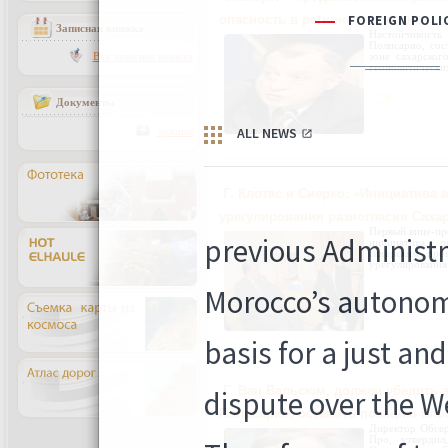
опасность в регионе»
13.02.2008
Записная книжка
Настойчивость
Полисарио, сос
Вся записная книжка
зоне сахарско
геополитически
Документы
архивы
Г. Клотас и Сиерко: «Инициатива
урегулирования разногласия Саха
Первый вице-пре
инициатива, 
сахарским про
урегулирования
Г. Ван Вальсюм, должен убедить 
Полисарио, оставить позицию блок
Директор Обсер
Про, утвердил