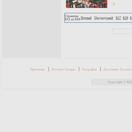
Страница
Первый
Предыдущий
827
828
8
832 из 849
|
|
|
Приемная
История Сахары
География
Достояние Хассан
Copyright © КК