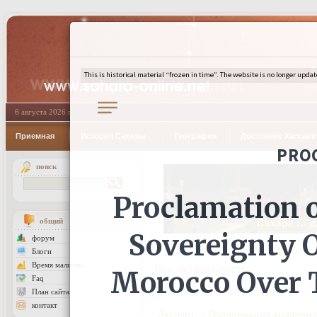
6 августа 2026 г.
Приемная
История Сахары
География
Достояние Хассан
поиск
общий
форум
Блоги
Время малитвы
Вся актуальность
Faq
План сайта
контакт
Эксперт: « Продолжение конфликт