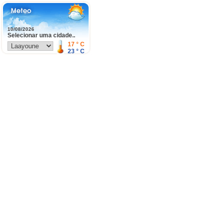
10/08/2026
Selecionar uma cidade..
17
° C
23
° C