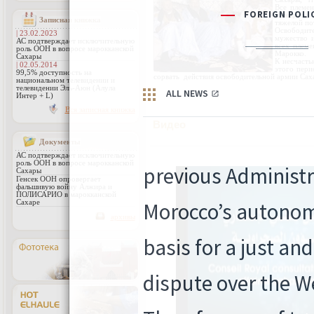
Все племе
женщины, 
Записная книжка
тяжелой по
Освободит
| 23.02.2023
мужество 
АС подтверждает исключительную
всех племе
роль ООН в вопросе марокканской
Марокко.
Сахары
К несчасть
| 02.05.2014
этого пери
99,5% доступность на
сорвать
действия освободительной армии Сах
национальном телевидении и
телевидении Эль-Аюн (Алула
Интер + L)
Вся записная книжка
Видео
Документы
АС подтверждает исключительную
роль ООН в вопросе марокканской
Сахары
Генсек ООН опровергает
фальшивую войну Алжира и
ПОЛИСАРИО в марокканской
Сахаре
архивы