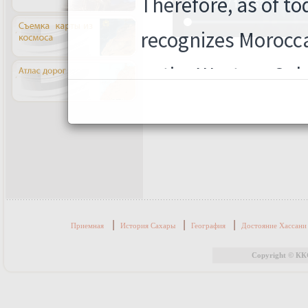
|
|
|
Приемная
История Сахары
География
Достояние Хассан
Copyright © КК