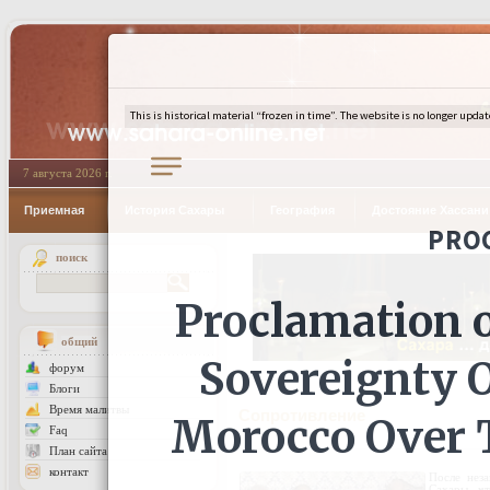
7 августа 2026 г.
Приемная
История Сахары
География
Достояние Хассан
поиск
общий
форум
Блоги
Время малитвы
Сопротивление
Faq
План сайта
контакт
После неза
Сахары,
чт