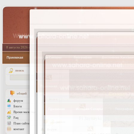
8 августа 2026 г.
Приемная
История Сахары
География
Достояние Хассан
поиск
общий
форум
Блоги
Время малитвы
Faq
План сайта
контакт