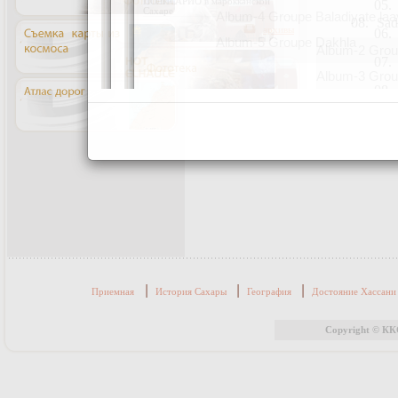
|
|
|
Приемная
История Сахары
География
Достояние Хассан
Copyright © КК