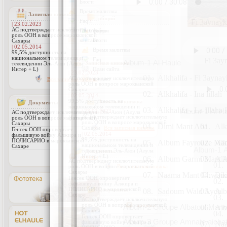
Записная книжка
| 23.02.2023
АС подтверждает исключительную
роль ООН в вопросе марокканской
Сахары
| 02.05.2014
99,5% доступность на
национальном телевидении и
телевидении Эль-Аюн (Алула
Интер + L)
Вся записная книжка
Документы
АС подтверждает исключительную
роль ООН в вопросе марокканской
Сахары
Генсек ООН опровергает
фальшивую войну Алжира и
ПОЛИСАРИО в марокканской
Сахаре
архивы