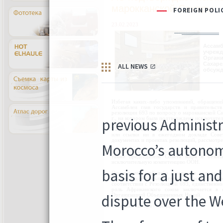
марокканской Сахары
23.02.2023
Ассамб
учрежд
Органи
Сахар
обсужд
Избегая каких-либо упоминаний, обращени
Ассамблеи глав государств и правительст
резолюции 693 по вопросу о марокканской С
г., на котором была подтверждена исключите
Таким образом, вопрос о марокканской Сахар
или ссылки ни в ежегодном докладе Сове
документах и проектах резолюций, рассмотр
В полном соответствии с Резолюцией 693 д
также председатель Совета мира и безоп
исключительную компетенцию ООН.
Отсутствие какой-либо ссылки на вопрос 
подтверждает исключительную роль Орга
соответствии с Резолюцией 693, единственно
роль Африканского союза заключается в 
Организацией Объединенных Наций.
Западная Сахара / ККСДС