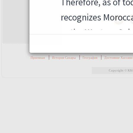
|
|
|
Приемная
История Сахары
География
Достояние Хассан
Copyright © КК