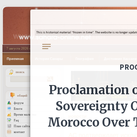
7 августа 2026 г.
Приемная
История Сахары
География
Достояние Хассан
поиск
общий
форум
Блоги
Время малитвы
новости
Faq
План сайта
контакт
АС подтверждает искл