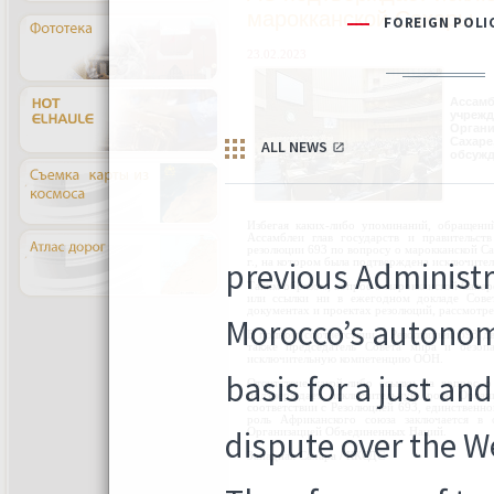
марокканской Сахары
23.02.2023
Ассамб
учрежд
Органи
Сахар
обсужд
Избегая каких-либо упоминаний, обращени
Ассамблеи глав государств и правительст
резолюции 693 по вопросу о марокканской С
г., на котором была подтверждена исключите
Таким образом, вопрос о марокканской Сахар
или ссылки ни в ежегодном докладе Сове
документах и проектах резолюций, рассмотр
В полном соответствии с Резолюцией 693 д
также председатель Совета мира и безоп
исключительную компетенцию ООН.
Отсутствие какой-либо ссылки на вопрос 
подтверждает исключительную роль Орга
соответствии с Резолюцией 693, единственно
роль Африканского союза заключается в 
Организацией Объединенных Наций.
Западная Сахара / ККСДС