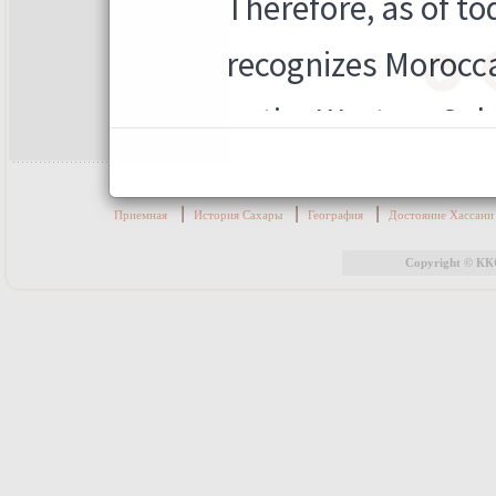
|
|
|
Приемная
История Сахары
География
Достояние Хассан
Copyright © КК