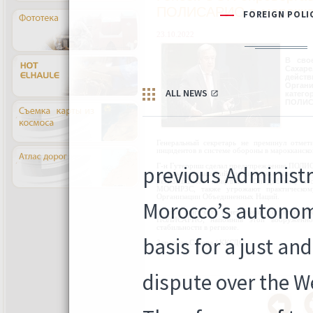
ПОЛИСАРИО в марокка
23.10.2022
В сво
Сахаре
действ
Орган
катего
ПОЛИСА
Генеральный секретарь не преминул отмет
инцидентов в системе обороны в марокканско
Г-н Гутерриш сделал предупреждение ПОЛИС
военных соглашений представляют собой се
регионального конфликта. Он добавил, чт
МООНРЗС, также угрожают практическому
Организации Объединенных Наций.
В этом контексте Генеральный секретарь 
ПОЛИСАРИО, напомнив этой вооруженной 
стабильности в регионе.
Западная Сахара / ККСДС