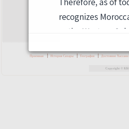
|
|
|
Приемная
История Сахары
География
Достояние Хассан
Copyright © КК