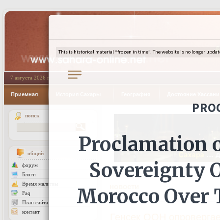
7 августа 2026 г.
Приемная
История Сахары
География
Достояние Хассан
поиск
общий
форум
Блоги
Время малитвы
новости
Faq
План сайта
контакт
Генсек ООН опроверга