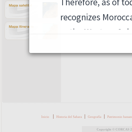
|
|
|
Inicio
Historia del Sahara
Geografía
Patrimonio hassan
Copyright © CORCAS 202