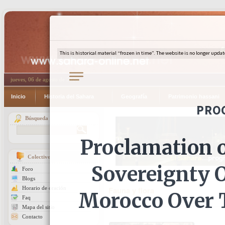
jueves, 06 de agosto de 2026
Inicio
Historia del Sahara
Geografía
Patrimonio hassani
Búsqueda
Colectivo
Foro
Blogs
Horario de oración
Fauna y flora
Faq
Mapa del sitio
Contacto