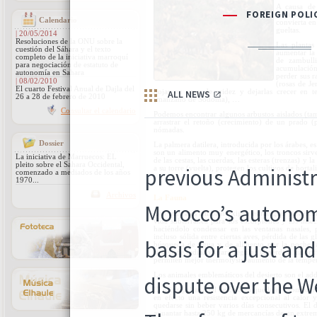
A causa de 
vegetación 
Calendario
convierta en
gueltas.
| 20/05/2014
Resoluciones de la ONU sobre la
Las plantas
cuestión del Sáhara y el texto
aumentar la
completo de la iniciativa marroquí
de zambulli
para negociación de estatuto de
acumulación 
autonomía en Sahara
perder sus r
| 08/02/2010
(rosas de Je
El cuarto Festival Anual de Dajla del
hojas en caso de aridez y dejarlas crecer en t
26 a 28 de febrero de 2010
(manzano de Sodoma), …
Consultar el calendario
Podemos encontrar algunos arbustos aislados (tam
arrastrar el retoño (crecimiento) de un prado (
nómadas.
Dossier
La palmera datilera, introducida por los árabes, es
son un alimento muy energético, los troncos sirven
La iniciativa de Marruecos: EL
de las cestas, las cuerdas, las esteras (trenzas) y 
pleito sobre el Sahara Occidental,
a su torre (vuelta), protegen los cultivos de hortali
comenzado a mediados de los años
1970...
Archivos
La Fauna
Los animales también exigen estrategias para econ
vida subterránea para los escorpiones y los ins
haciéndolo condensar en las ventanas nasales
incluso sólida entre ciertas aves, pérdida de las gl
búsqueda de agua y de alimento por la noche, ac
sirven de radiador para regular la pérdida caloríf
permiten mejor thermolysis, aumento de la tempera
Los animales emblemáticos del desierto son el add
El principal animal de Sahara queda el dromedari
en efecto una resistencia excepcional al calor 
quedarse sin beber varios días consecutivos. El
aguantar hasta 250 kg de mercancías de un extrem