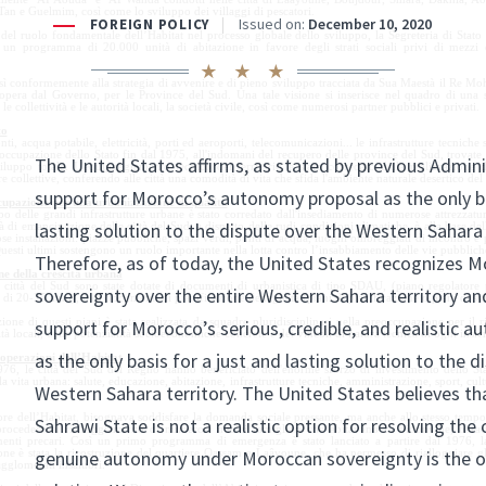
Tan e Guelmim, così come lo sviluppo dei villaggi di pescatori.
 del ruolo fondamentale dell’Habitat nel processo globale dello sviluppo, la Segreteria di Stato 
e un programma di 20.000 unità di abitazione in favore degli strati sociali privi di mezzi
.
sì conformemente alla strategia di avvenire e di pieno sviluppo tracciata da Sua Maestà il Re M
opera dal Governo, per le Province del Sud. Una tale visione si inserisce nel quadro di una 
le collettività e le autorità locali, la società civile, così come numerosi partner pubblici e privati.
to
nti, acqua potabile, elettricità, porti ed aeroporti, telecomunicazioni... le infrastrutture tecniche 
occupazione dello Stato fin dal 1975, all'indomani del recupero delle province del Sud, trovate 
viluppo totale. L'equipaggiamento tecnico del territorio è stato corredato dalla realizzazione
re collettive, conferendo alle città una comodità di vita che sfida l'ambiente naturale desertico de
upazione per una urbanizzazione di qualità
o delle grandi infrastrutture urbane è stato corredato dall'insediamento di numerose attrezzature
 di emancipazione delle città del Sud, a dispetto delle rudi condizioni climatiche, è alla base de
e installazioni: piazze pubbliche, spazi verdi, punti di acqua, luoghi ombreggiati di incontro e 
Questi ultimi sostengono un ruolo importante nella lotta contro l’insabbiamento delle vie pubblic
ne della crescita urbana
 città del Sud sono state dotate di documenti di urbanistica di tipo SDAU, (piano regolatore
di 20-25 anni), o di documenti di pianificazione dettagliata (piani di pianificazione o piani di sv
one di questi piani è stata realizzata da squadre pluridisciplinari nella preoccupazione per il ri
ità locali, delle potenzialità socioeconomiche concrete e dei vincoli di natura tecnica di ogni ins
operazioni dell’Habitat
976, le città del Sud del Regno hanno beneficiato dell'enorme sforzo di investimento dello Stat
a vita urbana: salute, educazione, abitazione, infrastrutture tecniche, amministrazione, sport, cu
ttore dell’Habitat, bisognava soddisfare la domanda sociale pressante, ma anche allo stesso tempo
procedere al rialloggiamento di numerosi nuclei famigliari che abitavano in bidonville, barac
nti precari. Così un primo programma di emergenza è stato lanciato a partire dal 1976, l
one è stata la ricostruzione del quartiere Qassam a Laâyoune, che ha permesso di rialloggiare gli
agglomerati insalubri.