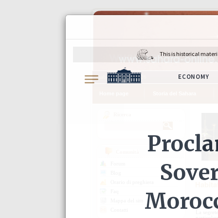
sabato 8 agosto 2026
Home page
Storia del Sahara
Ricerca
Comunità
Forum
Blog
Orario di preghiera
Habita
Faq
Mappa del sito
Contatti
La segret
particola