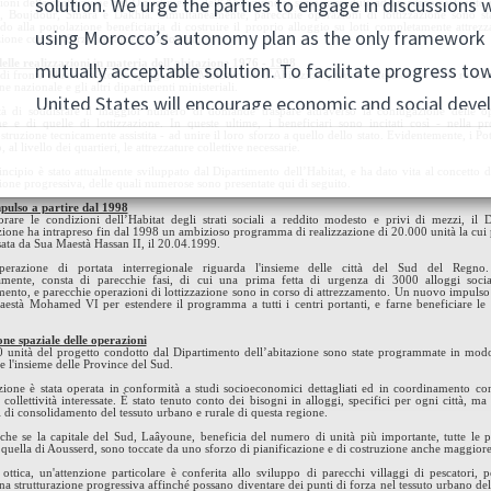
oni della costruzione del Dipartimento dell’Abitazione si sono succedute ad un ritmo sostenuto ne
 Boujdour, Smara e Dakhla. Simultaneamente, parecchie operazioni di lottizzazione sono sta
do alla popolazione beneficiaria di costruire il proprio alloggio su lotti completamente attrezza
ione con lo sforzo intrapreso dallo stato.
delle realizzazioni in materia dell’abitazione 1976 - 1998
di fronte illustra lo sforzo spiegato dal Ministero dell’Abitazione, senza tenere conto delle realiz
 nazionale e gli altri dipartimenti ministeriali.
à di soddisfare il maggior numero di domande traspare attraverso la coniugazione delle op
ne e di quelle di lottizzazione. In queste ultime, i beneficiari sono incitati così - nella pr
truzione tecnicamente assistita - ad unire il loro sforzo a quello dello stato. Evidentemente, i Po
, al livello dei quartieri, le attrezzature collettive necessarie.
ncipio è stato attualmente sviluppato dal Dipartimento dell’Habitat, e ha dato vita al concetto d
ione progressiva, delle quali numerose sono presentate qui di seguito.
ulso a partire dal 1998
orare le condizioni dell’Habitat degli strati sociali a reddito modesto e privi di mezzi, il 
azione ha intrapreso fin dal 1998 un ambizioso programma di realizzazione di 20.000 unità la cui 
sata da Sua Maestà Hassan II, il 20.04.1999.
perazione di portata interregionale riguarda l'insieme delle città del Sud del Regno. 
mente, consta di parecchie fasi, di cui una prima fetta di urgenza di 3000 alloggi socia
ento, e parecchie operazioni di lottizzazione sono in corso di attrezzamento. Un nuovo impulso 
està Mohamed VI per estendere il programma a tutti i centri portanti, e farne beneficiare le
one spaziale delle operazioni
 unità del progetto condotto dal Dipartimento dell’abitazione sono state programmate in mod
e l'insieme delle Province del Sud.
izione è stata operata in conformità a studi socioeconomici dettagliati ed in coordinamento con
e collettività interessate. È stato tenuto conto dei bisogni in alloggi, specifici per ogni città, m
 di consolidamento del tessuto urbano e rurale di questa regione.
anche se la capitale del Sud, Laâyoune, beneficia del numero di unità più importante, tutte le p
quella di Aousserd, sono toccate da uno sforzo di pianificazione e di costruzione anche maggior
 ottica, un'attenzione particolare è conferita allo sviluppo di parecchi villaggi di pescatori, p
na strutturazione progressiva affinché possano diventare dei punti di forza nel tessuto urbano del