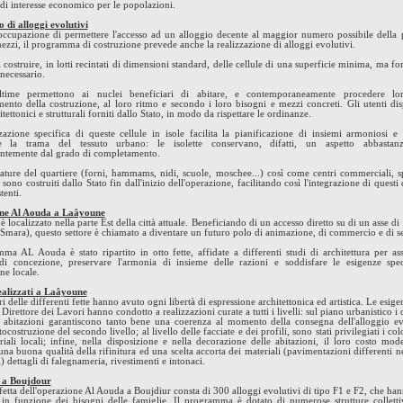
 di interesse economico per le popolazioni.
o di alloggi evolutivi
occupazione di permettere l'accesso ad un alloggio decente al maggior numero possibile della
ezzi, il programma di costruzione prevede anche la realizzazione di alloggi evolutivi.
di costruire, in lotti recintati di dimensioni standard, delle cellule di una superficie minima, ma for
 necessario.
ltime permettono ai nuclei beneficiari di abitare, e contemporaneamente procedere lor
ento della costruzione, al loro ritmo e secondo i loro bisogni e mezzi concreti. Gli utenti d
itettonici e strutturali forniti dallo Stato, in modo da rispettare le ordinanze.
zazione specifica di queste cellule in isole facilita la pianificazione di insiemi armoniosi e
re la trama del tessuto urbano: le isolette conservano, difatti, un aspetto abbastan
ntemente dal grado di completamento.
zature del quartiere (forni, hammams, nidi, scuole, moschee...) così come centri commerciali, s
sono costruiti dallo Stato fin dall'inizio dell'operazione, facilitando così l'integrazione di questi 
stenti.
ne Al Aouda a Laâyoune
 localizzato nella parte Est della città attuale. Beneficiando di un accesso diretto su di un asse d
 Smara), questo settore è chiamato a diventare un futuro polo di animazione, di commercio e di s
mma AL Aouda è stato ripartito in otto fette, affidate a differenti studi di architettura per as
 di concezione, preservare l'armonia di insieme delle razioni e soddisfare le esigenze spe
ne locale.
ealizzati a Laâyoune
ri delle differenti fette hanno avuto ogni libertà di espressione architettonica ed artistica. Le esig
l Direttore dei Lavori hanno condotto a realizzazioni curate a tutti i livelli: sul piano urbanistico i q
di abitazioni garantiscono tanto bene una coerenza al momento della consegna dell'alloggio e
ocostruzione del secondo livello; al livello delle facciate e dei profili, sono stati privilegiati i col
riali locali; infine, nella disposizione e nella decorazione delle abitazioni, il loro costo mo
na buona qualità della rifinitura ed una scelta accorta dei materiali (pavimentazioni differenti n
i) dettagli di falegnameria, rivestimenti e intonaci.
 a Boujdour
etta dell'operazione Al Aouda a Boujdiur consta di 300 alloggi evolutivi di tipo F1 e F2, che han
i in funzione dei bisogni delle famiglie. Il programma è dotato di numerose strutture colletti