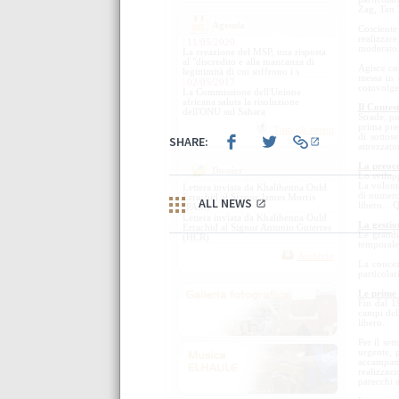
Zag, Tan 
Agenda
Cosciente
realizzar
| 11/05/2020
moderato
La creazione del MSP, una risposta
al "discredito e alla mancanza di
Agisce co
legittimità di cui soffrono i s
messa in 
| 02/05/2017
coinvolge 
La Commissione dell'Unione
africana saluta la risoluzione
Il Contes
dell'ONU sul Sahara
Strade, po
prima pre
Tutti gli eventi
di sottos
attrezzatu
La preocc
Dossier
Lo svilupp
La volontà
Lettera inviata da Khalihenna Ould
di numeros
Errachid al Signor James Morris
libero... 
(PAM)
Lettera inviata da Khalihenna Ould
La gestio
Errachid al Signor Antonio Guterres
Le grandi
(HCR)
temporale 
Archivio
La concezi
particolar
Le prime 
Fin dal 1
campi dell
libero.
Per il se
urgente, 
accampame
realizzazi
parecchi 