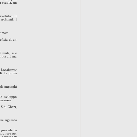
a scuola, un
volutivi. Il
rchitetti. I
ltimata.
eficia di un
 unità, si è
ntità urbana
 Localizzate
ali. La prima
gli impieghi
lo sviluppo
nimazione.
 Sidi Ghazi,
one riguarda
 prevede la
strutture per
no consegnati