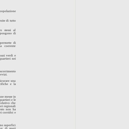
 popolazione
nite di tutto
o stessi al
ispongono di
 permette di
za coerente
pazi verdi e
quartieri nei
i scorrimento
ervizi.
sicurare una
cifiche e la
enze messe in
uartieri e le
volutivo che
ori regionali
desto non ha
ei corridoi e
no superfici
ve, di spazi