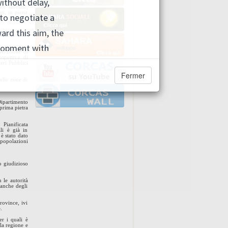
lle città di
te lanciate,
ti, in piena
zazioni della
erazioni di
ospettiva di
teri Pubblici
Fermer
elle zone di
Dipartimento
prima pietra
Pianificata
li è già in
è stato dato
 popolazioni
o giudizioso
 le autorità
a anche degli
rovince, ivi
e.
er i quali è
la regione e