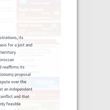
s’appresta a
 o a reddito
ohamed VI, e
sinergia che
sono state la
in uno stato
 di numerose
l Sahara.
1. Cosa pensate del progetto
 collettive.
d'autonomia dell'Sahara
lla creazione
occidentale proposto dal
per il tempo
regno del Marocco
he.
Inevitabile
 per un arco
Insufficiente
iluppo),
Senza opinione
spetto delle
ieme urbano.
Votare
Pubblicare i risultati
o in tutti i
ltura e tempo
, ed era più
che ed altri
a cui prima
 abitanti di