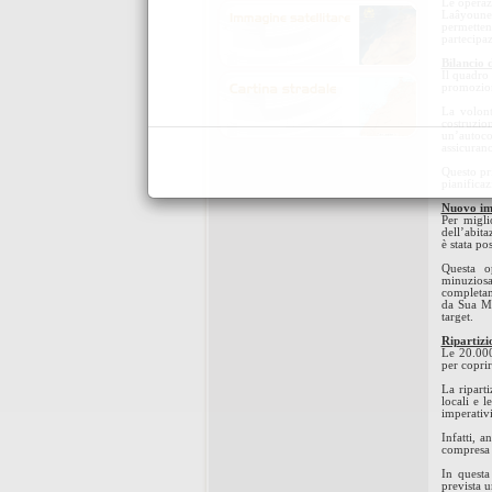
Le operazi
Laâyoune,
permetten
partecipaz
Bilancio 
Il quadro 
promozione
La volont
costruzio
un’autocos
assicurano
Questo pri
pianificaz
Nuovo imp
Per migli
dell’abit
è stata po
Questa o
minuziosa
completam
da Sua Ma
target.
Ripartizi
Le 20.000
per coprir
La ripart
locali e l
imperativi
Infatti, 
compresa 
In questa
prevista u