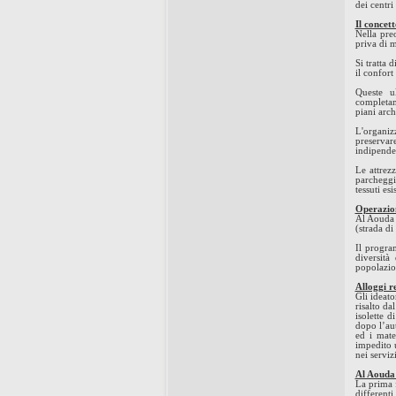
dei centri
Il concett
Nella pre
priva di m
Si tratta 
il confort
Queste u
completam
piani arch
L'organiz
preserva
indipende
Le attrez
parcheggi 
tessuti esi
Operazio
Al Aouda è
(strada di
Il progra
diversità
popolazio
Alloggi r
Gli ideato
risalto da
isolette 
dopo l’aut
ed i mate
impedito u
nei serviz
Al Aouda
La prima f
different