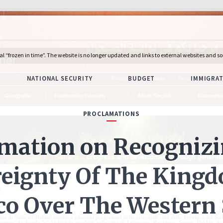
Português
Italiano
Русский
Deuts
Geografia
Patrimonio Hassani
Affari Sociali
Econom
t
eria di Stato all’Habitat conduce parecchi programmi nelle principali città delle Province del Su
rmente “AI Aouda "e" AI Wahda condotti nelle città di Laâyoune, Boujdour, Smara, Dakhla, Ao