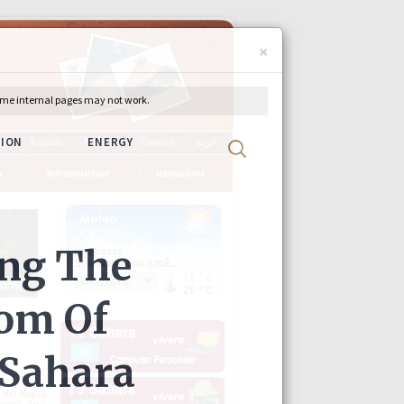
×
ch
English
Français
Español
عربية
ia
Infrastrutture
Istituzioni
d del Regno,
usseâ, Assa-