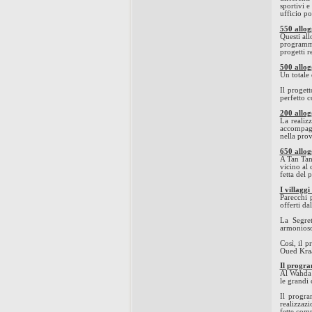
sportivi 
ufficio po
550 allog
Questi all
programma
progetti r
500 allog
Un totale 
Il proget
perfetto c
200 allog
La realiz
accompagna
nella prov
650 allog
A Tan Tan
vicino al 
fetta del p
I villaggi
Parecchi 
offerti da
La Segret
armonioso 
Così, il 
Oued Kraâ,
Il progr
Al Wahda 
le grandi
Il progra
realizzazi
fette comp