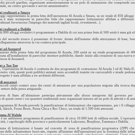
e dei piccoli giardini, organizzate armoniosamente in un polo di animazione che comprende un
stale, un centro giovanile e servizi amministrativi.
gi realizzati a Smara
oggi rappresentano la prima fetta dell'operazione Al Aouda a Smara, su un totale di 850 alloggi e
 è stato scomposto in parecchie fette che rappresentano lottizzazioni affidate a differenti a
ealizzati favoriscono l'impiego dei materiali tagliati locali, rivestimenti...).
gi realizzati a Dakhla
di 800 alloggi evolutivi è programmato a Dakhla di cui una prima fetta di 500 unità è stata già u
to del secondo tronco è presentato di fronte: dotato dell'insieme delle attrezzature di base, ben
ollegamento attraverso la via costiera principale.
gi ad Aousserd
zazione della prima fetta del programma Al Aouda, 200 unità su un totale programmato di 400
ta all'installazione di parecchie strutture pubbliche, dando inizio alla creazione di una nuova e
incia di Aousserd.
gi a Tan Tan
, l'operazione Al Aouda è costituita da due programmi di costruzione: Al Aouda I ed Al Wafa II.
centro città, questi posti pubblici animati sono accessibili tramite vie carrozzabili e strade pedon
rogetto è stata affidata a tre architetti differenti.
 di pescatori
piccoli centri costieri sono dei centri di attrazione per una popolazione migrata alla ricerca de
l settore della pesca artigianale.
eria di Stato all’abitazione partecipa attivamente allo sforzo intrapreso dal governo per 
di questi centri i cui quartieri residenziali sono organizzati intorno ad un polo di attività e di a
programma Al Aouda prevede la pianificazione di lottizzazioni che rappresentano, per i 6 villaggi
 Aârich, Foum Bouir, Punta Chica e Roc Chico, un totale di 1.500 lotti attrezzati.
amma Al Wahda
è un ambizioso programma di pianificazione di circa 10.000 lotti di edilizia sociale. L'operazi
 città, i capoluoghi delle province e particolarmente Laâyoune, Boujdour, Essemara e Dakhla.
mma di lottizzazione è basato sul concetto di zona di pianificazione progressiva (ZPP) che
one delle infrastrutture fuori-sito, rispetto all'insieme dell'operazione) poi la fornitura delle infra
letamente desservite in quanto a rete viaria, acqua potabile, rete fognaria, elettricità. I lotti so