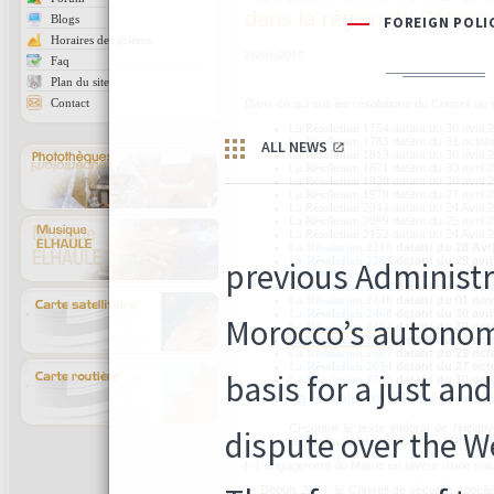
dans la région du Sahara
Blogs
Horaires des prières
26/01/2010
Faq
Plan du site
Contact
Dans ce qui suit les résolutions du Conseil de 
La
datant du 30 avril 
Résolution 1754
La
datant du 31 octob
Résolution 1783
La
datant du 30 avril 
Résolution 1813
La
datant du 30 avril 
Résolution 1871
La
datant du 30 avril 
Résolution 1920
La
datant du 27 avril 
Résolution 1979
datant du 24 Avril 
La Résolution 2044
datant du 25 avril 
La Résolution 2099
datant du 24 Avril 
La Résolution 2152
datant du 28 Avri
La Résolution 2218
datant du 29 avri
La Résolution 2285
datant du 28 avri
La Résolution 2351
datant du 27 avri
La Résolution 2414
datant du 01 no
La Résolution 2440
datant du 30 avri
La Résolution 2468
datant du 30 oct
La Résolution 2494
datant du 30 oct
La Résolution 2548
datant du 29 oct
La Résolution 2602
datant du 27 oct
La Résolution 2654
datant du 30 oct
La Résolution 2703
La Résolution 2756
datant du 31
Ci-contre le texte intégral de l'initi
région du Sahara présenté à l'ONU en 
I- L'engagement du Maroc en faveur d'une solutio
1- Depuis 2004, le Conseil de sécurité appelle