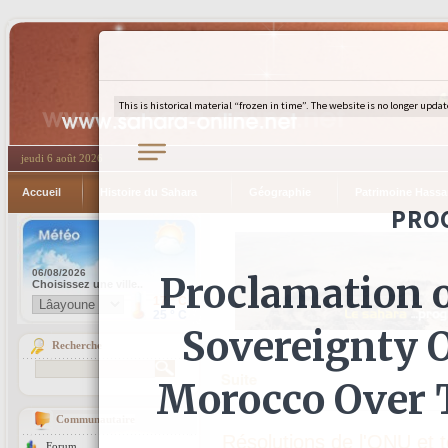
jeudi 6 août 2026
Accueil
Histoire du Sahara
Géographie
Patrimoine Hassa
Recherche
Suite
Communautaire
Résolutions de l'ONU et t
Forum