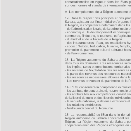
constitutionnelles en vigueur dans les Etats
sur des normes et standards internationaleme
A- Les compétences de la Région autonome d
12- Dans le respect des principes et des pro
Sahara, agissant par l'intermédiaire d'organes lég
la Région, la compétence notamment dans les
- de l'administration locale, de la police locale 
- économique : le développement économique, l
commerce, l'industrie, le tourisme, et l'agricultu
- du budget et de la fiscalité de la Région.
- des infrastructures : l'eau, les installations hy
- social : l'habitat, l'éducation, la santé, l'emplo
promotion du patrimoine culturel sahraoui hass
- de l'environnement.
13- La Région autonome du Sahara disposer
dans tous les domaines. Ces ressources sero
- les impôts, taxes et contributions territorial
- les revenus de l'exploitation des ressources 
- la partie des revenus des ressources naturell
- les ressources nécessaires allouées dans le c
- Les revenus provenant du patrimoine de la R
14- L'Etat conservera la compétence exclusiv
- les attributs de souveraineté, notamment le d
- les attributs liés aux compétences constitut
de la liberté du culte et des libertés individuelle
- la sécurité nationale, la défense extérieure et de
- les relations extérieures.
- l'ordre juridictionnel du Royaume.
15- La responsabilité de l'Etat dans le domai
Région autonome du Sahara concernant les qu
Région. La Région Autonome du Sahara peut
coopération avec des Régions étrangères en vue