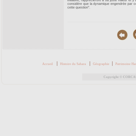
initiative, l'apprécieront à sa juste valeur et
considère que la dynamique engendrée par cette
cette question".
|
|
|
Accueil
Histoire du Sahara
Géographie
Patrimoine Ha
Copyright © CORCAS 2