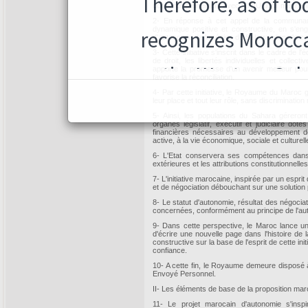
coopérer pleinement avec l'ONU pour mettre fin 
2- En réponse à cet appel de la communaut
dynamique positive et constructive, en s'eng
d'autonomie de la région du Sahara, dans le c
3- Cette initiative s'inscrit dans le cadre de l
de droit, les libertés individuelles et colle
apporte la promesse d'un avenir meilleur pour 
favorise la réconciliation.
4- Par cette initiative, le Royaume du Maroc ga
leur place et tout leur rôle, sans discrimination 
5- Ainsi, les populations du Sahara géreron
organes législatif, exécutif et judiciaire d
financières nécessaires au développement de
active, à la vie économique, sociale et culture
6- L'Etat conservera ses compétences dans l
extérieures et les attributions constitutionnelle
7- L'initiative marocaine, inspirée par un espri
et de négociation débouchant sur une solution 
8- Le statut d'autonomie, résultat des négocia
concernées, conformément au principe de l'aut
9- Dans cette perspective, le Maroc lance un
d'écrire une nouvelle page dans l'histoire de 
constructive sur la base de l'esprit de cette init
confiance.
10- A cette fin, le Royaume demeure disposé 
Envoyé Personnel.
II- Les éléments de base de la proposition mar
11- Le projet marocain d'autonomie s'insp