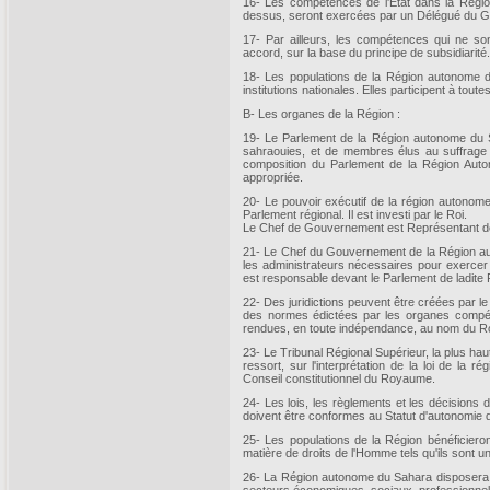
16- Les compétences de l'Etat dans la Régi
dessus, seront exercées par un Délégué du 
17- Par ailleurs, les compétences qui ne s
accord, sur la base du principe de subsidiarité.
18- Les populations de la Région autonome 
institutions nationales. Elles participent à tout
B- Les organes de la Région :
19- Le Parlement de la Région autonome du 
sahraouies, et de membres élus au suffrage u
composition du Parlement de la Région Aut
appropriée.
20- Le pouvoir exécutif de la région autono
Parlement régional. Il est investi par le Roi.
Le Chef de Gouvernement est Représentant de l
21- Le Chef du Gouvernement de la Région a
les administrateurs nécessaires pour exercer l
est responsable devant le Parlement de ladite 
22- Des juridictions peuvent être créées par le 
des normes édictées par les organes compé
rendues, en toute indépendance, au nom du Ro
23- Le Tribunal Régional Supérieur, la plus ha
ressort, sur l'interprétation de la loi de l
Conseil constitutionnel du Royaume.
24- Les lois, les règlements et les décision
doivent être conformes au Statut d'autonomie d
25- Les populations de la Région bénéficieron
matière de droits de l'Homme tels qu'ils sont 
26- La Région autonome du Sahara disposera 