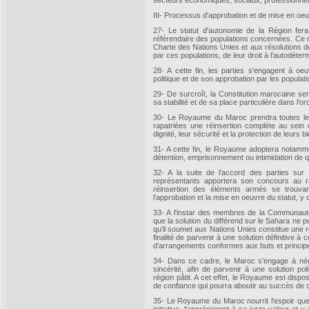
secteurs économiques, sociaux, professionnels 
III- Processus d'approbation et de mise en oeu
27- Le statut d'autonomie de la Région fera 
référendaire des populations concernées. Ce ré
Charte des Nations Unies et aux résolutions de
par ces populations, de leur droit à l'autodéter
28- A cette fin, les parties s'engagent à oe
politique et de son approbation par les populat
29- De surcroît, la Constitution marocaine s
sa stabilité et de sa place particulière dans l'
30- Le Royaume du Maroc prendra toutes le
rapatriées une réinsertion complète au sein d
dignité, leur sécurité et la protection de leurs b
31- A cette fin, le Royaume adoptera notamme
détention, emprisonnement ou intimidation de qu
32- A la suite de l'accord des parties sur 
représentants apportera son concours au r
réinsertion des éléments armés se trouvant 
l'approbation et la mise en oeuvre du statut, y 
33- A l'instar des membres de la Communauté
que la solution du différend sur le Sahara ne pe
qu'il soumet aux Nations Unies constitue une 
finalité de parvenir à une solution définitive à 
d'arrangements conformes aux buts et princip
34- Dans ce cadre, le Maroc s'engage à négoc
sincérité, afin de parvenir à une solution pol
région pâtit. A cet effet, le Royaume est dispo
de confiance qui pourra aboutir au succès de c
35- Le Royaume du Maroc nourrit l'espoir que l