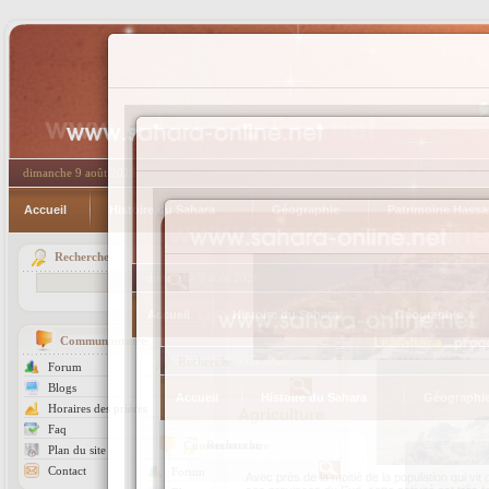
dimanche 9 août 2026
Accueil
Histoire du Sahara
Géographie
Patrimoine Hassa
Recherche
Communautaire
Forum
Blogs
Horaires des prières
Agriculture
Faq
Plan du site
Contact
Avec près de la moitié de la population qui vit