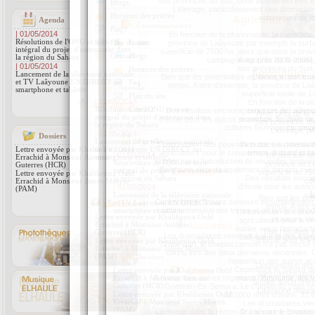
ses provinces du Sud, cette activité est très f
L’élevage, particulièrement des dromadaire
notamment de la 
Agenda
| 01/05/2014
En fonction de la pluviométrie, la superfici
Résolutions de l'ONU et texte
province de Laâyoune par exemple la surfac
intégral du projet d'autonomie dans
superficie de 7500 ha, alors que dans la prov
la région du Sahara
campagne agricole 2005-2006), ve
| 01/05/2014
Lancement de la télévision nationale
Bien que les potentialités agricoles soient t
et TV Laâyoune EN DIRECT sur
temps. A titre d’exemple, la province de L
smartphone et tablette
superficie totale de 
Tout l'agenda
Des résultats encourageants ont été obtenu
d’école pour les autres provinces. Equipée de 
cultures fourragères, ce p
Dossiers
L’intervention des pouvoirs publics au niveau 
Lettre envoyée par Khalihenna Ould
agriculteurs pour le creusement de puits et l
Errachid à Monsieur Antonio
oublier aussi l’introduction de nouvelles techniq
Guterres (HCR)
Laâyoune dispose également de terrains suscep
Lettre envoyée par Khalihenna Ould
e
Errachid à Monsieur James Morris
(PAM)
L
Cependant le Sahara demeure essentiellement u
Archives
statut communal des terres et de la vie nomade
plusieurs si
Les dromadaires viennent à la tête des esp
D’une part, le cheptel camelin n’a pas cess
connu lors des deux dernières décennies. D’
l’apparition des autres ac
A l’instar des autres régions du Royaume, l’éle
Guelmim-Es-Semara. Le cheptel de cette régi
320.000 têtes d’ovins, 33.6
L’élevage dans la région de Laâyoune-Boujdour