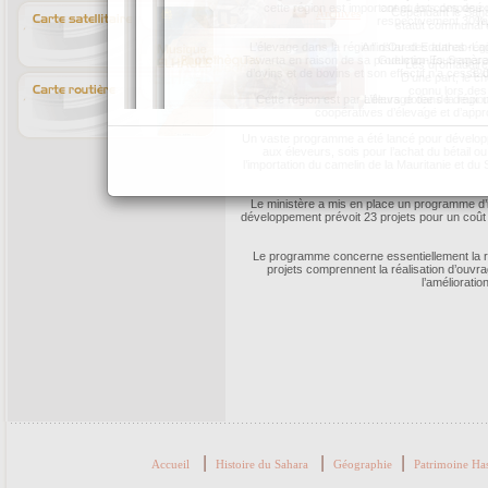
cette région est important et est composé 
respectivement 30%, 
L’élevage dans la région d’Oued Eddahab-Lago
Tawarta en raison de sa production fourragère.
d’ovins et de bovins et son effectif n’a cessé
Cette région est par ailleurs dotée de deux 
coopératives d’élevage et d’appr
Un vaste programme a été lancé pour développe
aux éleveurs, sois pour l’achat du bétail ou
l’importation du camelin de la Mauritanie et du 
Le ministère a mis en place un programme d’
développement prévoit 23 projets pour un coût t
Le programme concerne essentiellement la r
projets comprennent la réalisation d’ouvr
l’amélioratio
|
|
|
Accueil
Histoire du Sahara
Géographie
Patrimoine Ha