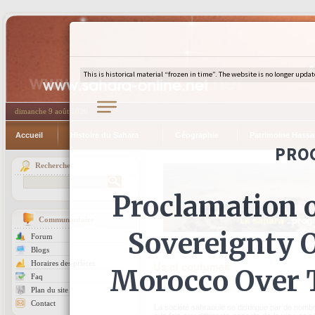
dimanche 9 août 2026
Accueil
Histoire du Sahara
Géographie
Patrimoine Hassa
Recherche
Communautaire
Forum
Blogs
Horaires des prières
Us et coutumes
Faq
Plan du site
Contact
La société sahraouie se distingue par de nombre