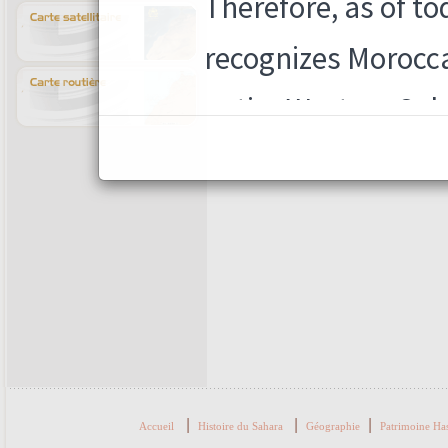
|
|
|
Accueil
Histoire du Sahara
Géographie
Patrimoine Ha