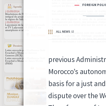
à la fois aux différents aspects de la vie : na
bébé », circoncision, fiançailles, mariage, di
compris les fêtes religieuses et les deux moi
Agenda
Par ailleurs, il existe d’autres types de traditi
| 01/05/2014
boissons populaires et l’habit traditionnel app
Résolutions de l'ONU et texte
intégral du projet d'autonomie dans
A cela vient s’ajouter le sens de la générosi
la région du Sahara
l’arrangement des foyers, des principes d’éducati
| 01/05/2014
sahraoui avec son bétail ainsi que les autres
Lancement de la télévision nationale
et TV Laâyoune EN DIRECT sur
».
smartphone et tablette
Ces coutumes et traditions sont des outils in
Tout l'agenda
charge » culturelle de l’héritage populaire
appréhender le mode de vie dans les provinces
distinctifs de l’espace sahraoui et ses caractér
Dossiers
Lettre envoyée par Khalihenna Ould
Errachid à Monsieur Antonio
Guterres (HCR)
Lettre envoyée par Khalihenna Ould
Errachid à Monsieur James Morris
(PAM)
Archives