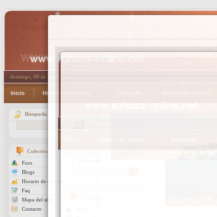
domingo, 09 de agosto de 2026
Inicio
Historia del Sahara
Geografía
Patrimonio hassani
Búsqueda
Colectivo
Foro
Blogs
Horario de oración
Faq
Mapa del sitio
Contacto