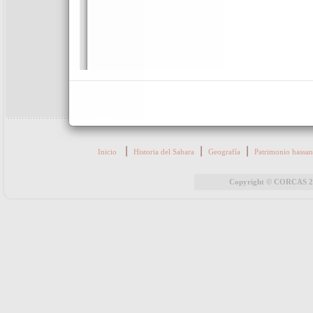
|
|
|
Inicio
Historia del Sahara
Geografía
Patrimonio hassan
Copyright © CORCAS 202