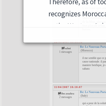
(Morocco)
19 messages
C'est vraie que cel
faveur de l'integri
Mais c'est encore 
de la Map, alors qu'
faut plus de débat 
battus.
22/03/2007 13:16:32
Re: Le Nouveau Port
salmi
(Morocco)
1 messages
il me semble que ce p
cause nationale. il pa
maniere benfique, je 
sahara
11/04/2007 10:10:07
Re: Le Nouveau Port
ibn assahra
(Italy)
2 messages
qui a peur de la solu