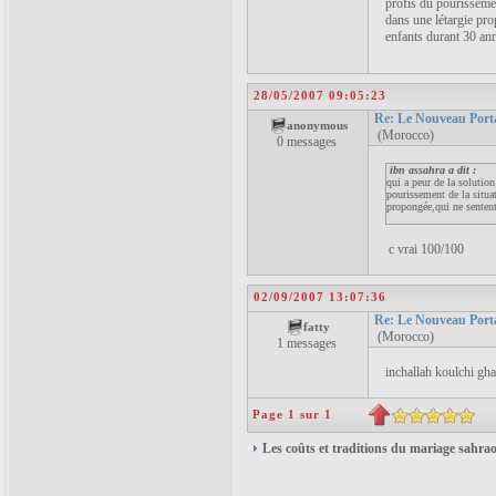
profis du pourisseme
dans une létargie pr
enfants durant 30 an
28/05/2007 09:05:23
Re: Le Nouveau Port
anonymous
(Morocco)
0 messages
ibn assahra a dit :
qui a peur de la solutio
pourissement de la situa
propongée,qui ne sentent
c vrai 100/100
02/09/2007 13:07:36
Re: Le Nouveau Port
fatty
(Morocco)
1 messages
inchallah koulchi gh
Page 1 sur 1
Les coûts et traditions du mariage sahra