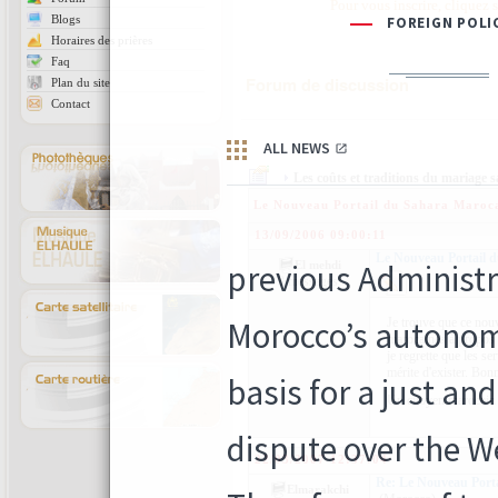
Pour vous inscrire, cliquez 
Blogs
Horaires des prières
Faq
Forum de discussion
Plan du site
Contact
Les coûts et traditions du mariage 
Le Nouveau Portail du Sahara Maroc
13/09/2006 09:00:11
Le Nouveau Portail 
El mehdi
3 messages
Je trouve que ce nouve
marocaines à propos d
je regrette que les se
mérite d'exister. Bon
Un citoyen marocain
22/03/2007 12:37:04
Re: Le Nouveau Port
Elmarakchi