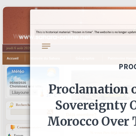
jeudi 6 août 2026
Accueil
Histoire du Sahara
Géographie
Patrimoine Hassa
Recherche
Déjà membre?
Communautaire
Si vous êtes déjà inscrit ve
Forum