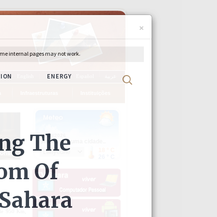
×
ch
English
Français
Español
عربية
a
Infraestruturas
Instituições
 de 950 Km,