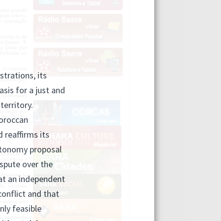
 uma grande
este relevo,
e orientação
província de
rochosos. É
 a Oeste por
 fechadas ou
lo. Composto
os (oueds),
 Em direcção
s depressões
isoladas por
to em Dakhla
om as zonas
e atmosfera
 ausência de
a, opõem-se a
madamente de
ificaram-se
do, os quais
voeiros são
a amplitude