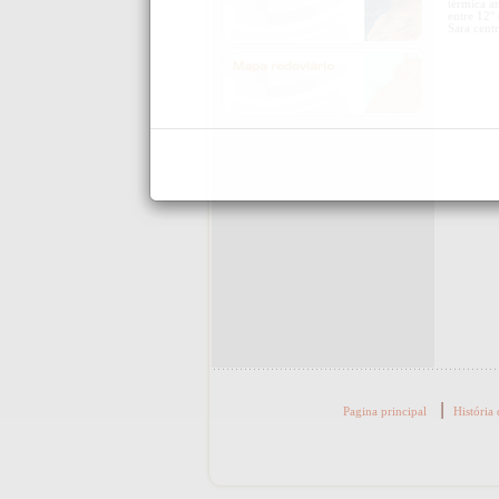
térmica a
entre 12° 
Sara cent
|
Pagina principal
História