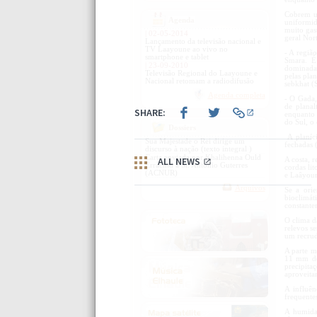
Cobrem u
Agenda
uniformid
muito gas
| 02-05-2014
geral Nort
Lançamento da televisão nacional e
TV Laayoune ao vivo no
- A regiã
smartphone e tablet
Smara. É
| 23-09-2010
dominada 
Televisão Regional do Laayoune e
pelas pla
Nacional retomam a radiodifusão
sebkhat (S
Agenda completa
- O Gada,
de planal
enquanto 
do Sul, o
Dossiers
A planíci
Sua Majestade o Rei dirige um
fechadas 
discurso à nação (texto integral )
Carta enviada por Khalihenna Ould
A costa, r
Errachid à Sr. Antonio Guterres
cordas li
(ACNUR)
e Laâyoun
Arquivos
Se a ori
bioclimá
constante
O clima d
relevos se
um recrud
A parte m
11 mm de
precipita
aproveitar
A influên
frequente
A humidad