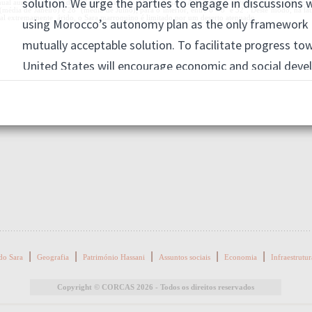
nual aumenta, sendo de 16° no litoral e de 24° em Smara. À beira-mar, as temperaturas estão c
(média de Janeiro) e 28° (média de Julho); para o interior, entre 6 - 8° e 32°. Deste modo, na la
ral extremamente árido, o Sara marroquino é limitado por um deserto atenuado.
|
|
|
|
|
 do Sara
Geografia
Património Hassani
Assuntos sociais
Economia
Infraestrutur
Copyright © CORCAS 2026 - Todos os direitos reservados