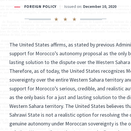
ma superfície de 252.120 km2 e formam um conjunto de planícies e planaltos que oferecem
ade de relevo, opondo-se assim ao Sara oriental composto de maciços montanhosos. A estrutura d
to por ter estado emergido, é relativamente simples. Pode-se distinguir três grandes conjuntos d
e-sul.
o de Reguibat, na parte oriental, estende-se do interior - países de Laguira até ao Sudeste da 
 uma planície composta de terrenos précambrianos sobre os quais se acumularam restos 
ligeiramente a Norte por planaltos primários e cretáceos camuflados por depósitos terciários, e
nícies do Gada. Em alguns lugares, as águas de escoamento muito acidentado formaram bacias
ebkhat de ldjil, por exemplo).
 dominando a planície costeira, estende-se a Norte até ao vale do Draâ, a Sul até ao 23°parale
tos calcários, o relevo e as chuvas provocam um escoamento muito fraco e ocasional dos ri
que no interior, de um vale transversal, o Saguiat El Hamra, isto acontece quase todos os anos.
 escoamento faz-se cada vez mais raro.
e costeira é formada por depósitos terciários e quaternários; algumas dunas isoladas e ligeira
(Sebkhat Tah) vêm quebrar a monotonia da paisagem.
ectilínea, no conjunto, apresenta uma sucessão de pequenas falésias de grés e, sobretudo, lagoas 
torais cobertas de dunas alinhadas no sentido do vento. O litoral está exposto à ondulação, excep
e, mas as marés são de fraca amplitude.
entação geral dos grandes conjuntos géomorfológicos é longitudinal, o mesmo acontece c
ticas que constituem bandas mais ou menos paralelas ao oceano e vão do Sara marítimo, d
mente húmida, ao Sara árido.
as províncias sarianas é, sobretudo, caracterizado por um volume muito fraco de precipitações. A
nsíveis, a direcção paralela ao litoral dos ventos “alizés”, a estabilidade da circulação atmosféric
escimento regional das chuvas.
eridional recebe um volume de chuvas mais fraco: o volume total das precipitações é aproxi
 chuva/ano, enquanto que em Laâyoune atinge 40 mm. No entanto, nestes últimos anos ver
ções mais frequentes, que deram vida à terra e esperança aos agricultores e aos criadores de ga
am este feliz acontecimento para alargar as suas actividades.
cia do oceano traduz-se muito mais na humidade relativa da atmosfera. As brumas e os ne
s: Tarfaya, 24 dias de orvalho por ano, 33 em Dakhla, mas apenas 2 em Smara.
e do ar influencia directamente as temperaturas. À medida que nos afastamos das costas, 