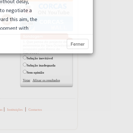
ompreendidas
titude de um
1. Que pensa do projecto de
Fermer
autonomia do Sara Ociedental
proposto pelo Reino de
Marrocos?
Solução inevitável
Solução inadequada
Sem opinião
Votar
Afixar os resultados
|
|
as
Instituições
Contactos