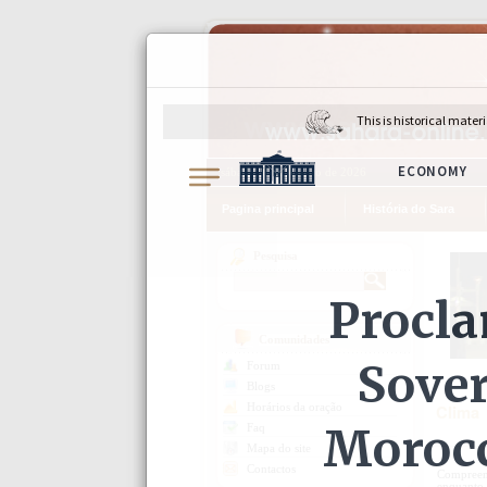
sábado, 8 de Agosto de 2026
Pagina principal
História do Sara
Pesquisa
Comunidades
Forum
Blogs
Horários da oração
Clima
Faq
Mapa do site
Contactos
Compreend
enquanto 