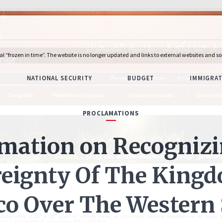
Português
Italiano
Русский
Deuts
Geografia
Património Hassani
Assuntos sociais
Economi
idas entre o 20° e 28° grau de latitude norte, as províncias sarianas estendem-se ao longo
que a sua amplitude varia entre 300 e 500 Km.