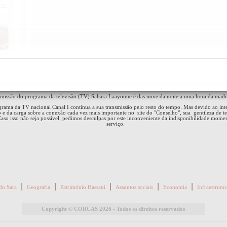
missão do programa da televisão (TV) Sahara Laayoune é das nove da noite a uma hora da madr
rama da TV nacional Canal I continua a sua transmissão pelo resto do tempo. Mas devido ao int
 e da carga sobre a conexão cada vez mais importante no site do "Conselho", sua gentileza de te
Caso isso não seja possível, pedimos desculpas por este inconveniente da indisponibilidade mome
serviço.
|
|
|
|
|
 do Sara
Geografia
Património Hassani
Assuntos sociais
Economia
Infraestrutur
Copyright © CORCAS 2026 - Todos os direitos reservados