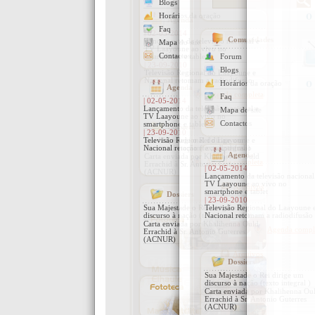
Agenda
| 02-05-2014
Lançamento da televisão nacional e
TV Laayoune ao vivo no
smartphone e tablet
| 23-09-2010
Televisão Regional do Laayoune e
Nacional retomam a radiodifusão
Agenda completa
Dossiers
Sua Majestade o Rei dirige um
discurso à nação (texto integral )
Carta enviada por Khalihenna Ould
Errachid à Sr. Antonio Guterres
(ACNUR)
Arquivos