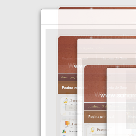
domingo, 9 de Agosto de 2026
Pagina principal
História do Sara
Pesquisa
Comunidades
Forum
Blogs
Horários da oração
Faq
Mapa do site
Contactos