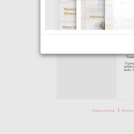
Trans
O prog
público
tarde. 
|
Pagina principal
História