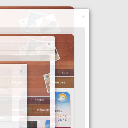
×
ch
English
Français
Español
عربية
a
Infraestruturas
Instituições