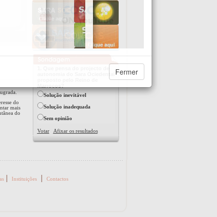
1. Que pensa do projecto de
Fermer
autonomia do Sara Ociedental
proposto pelo Reino de
Marrocos?
ugrada.
Solução inevitável
eresse do
Solução inadequada
ntar mais
ntânea do
Sem opinião
Votar
Afixar os resultados
|
|
as
Instituições
Contactos