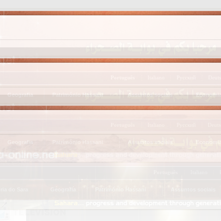
Português
Italiano
Русский
Deuts
Geografia
Património Hassani
Assuntos sociais
Economi