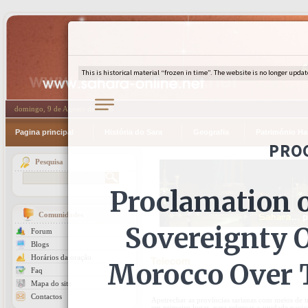
domingo, 9 de Agosto de 2026
Pagina principal
História do Sara
Geografia
Património Ha
Pesquisa
Comunidades
Forum
Blogs
Horários da oração
Telecom
Faq
Mapa do site
Contactos
Apetrechar as províncias sarianas com meios de t
em primeiro lugar, para reforçar a unidade naci