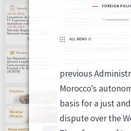
o ritmo dos trabalhos de ordenamento e desenvolv
Agenda
As necessidades neste domínio, após 1975, eram
resto do país. Para fazer face a esta situação, fo
| 02-05-2014
Lançamento da televisão nacional e
É com esta intenção que foram estabelecidas lig
TV Laayoune ao vivo no
telefónicos transitavam por Las Palmas, ligando
smartphone e tablet
das populações serviços comparáveis em fiabil
| 23-09-2010
território nacional.
Televisão Regional do Laayoune e
Nacional retomam a radiodifusão
É por isso que, foi decidido recorrer a uma t
podendo atingir 500 quilómetros e pela primeira
Agenda completa
É certo que esta técnica é muito cara, mas g
permitindo, ao mesmo tempo, à região de sair r
troposféricos ligaram as cidades de Laâyoune e
Dossiers
Km de 190 Km.
Sua Majestade o Rei dirige um
Em Dakhla, a estação terrestre de comunicação p
discurso à nação (texto integral )
telegráficas e televisivas.
Carta enviada por Khalihenna Ould
Errachid à Sr. Antonio Guterres
Esta técnica, que se revela muito eficaz, també
(ACNUR)
postais a fim de ligar Rabat através de um sist
são disponibilizados em todas as cidades da reg
Arquivos
construção de estações rádiomarítimas 
consideravelmente as condições de navegação no l