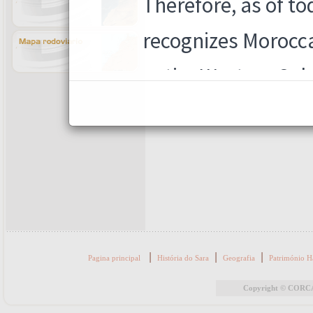
|
|
|
Pagina principal
História do Sara
Geografia
Património H
Copyright © CORCAS 