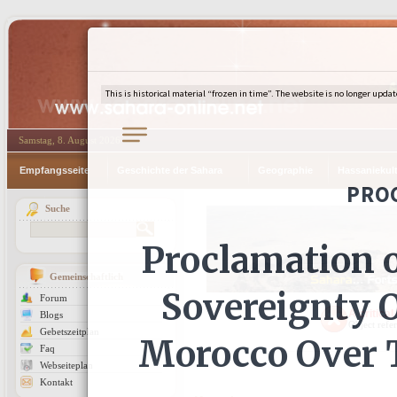
Samstag, 8. August 2026
Empfangsseite
Geschichte der Sahara
Geographie
Hassaniekul
Suche
Gemeinschaftlich
Forum
A critical
Blogs
Object refer
Gebetszeitplan
Faq
Webseiteplan
Kontakt