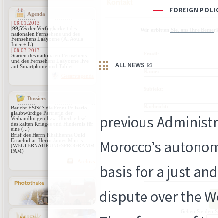
Kontakt
Agenda
| 08.01.2013
|99,5% der Verfügbarkeit des
Wir erbitten Sie, uns Ihre Bemer
nationalen Fernsehens und des
Fernsehens Laâyoune (Al Aoula
Inter + L)
| 08.03.2013
Email:
Starten des nationalen Fernsehens
und des Fernsehens Laâyoune live
auf Smartphone und Tablet
Name:
Gesamtagenda
Subjekt:
Dossiers
Nachricht:
Bericht ESISC: die Front Polisario,
glaubwürdige Partnerin der
Verhandlungen bzw. Überbleibsel
des kalten Krieges und Hindernis für
eine (...)
Brief des Herrn Khalihenna Ould
Errachid an Herrn James Morris
(WELTERNÄHRUNGSPROGRAMM
PAM)
Archivs
Geben Sie den Si