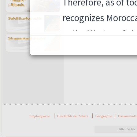
|
|
|
Empfangsseite
Geschichte der Sahara
Geographie
Hassaniekult
Alle Recht