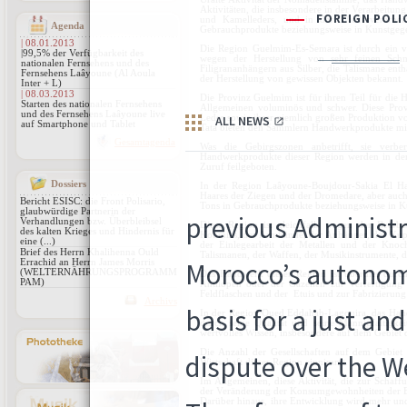
Aktivitäten, die insbesondere in der Verarbeitun
und Kamelleders, und in der Wiederverarbeit
Agenda
Gebrauchprodukte beziehungsweise in Kunstgege
| 08.01.2013
Die Region Guelmim-Es-Semara ist durch ein ver
|99,5% der Verfügbarkeit des
wegen der Herstellung von sehr feinen Schm
nationalen Fernsehens und des
Filigrananhängern aus Silber, die Talismane entha
Fernsehens Laâyoune (Al Aoula
der Herstellung von gewissen Objekten bekannt.
Inter + L)
| 08.03.2013
Die Provinz Guelmim ist für ihren Teil für die
Starten des nationalen Fernsehens
Allgemeinen voluminös und schwer. Diese Prov
und des Fernsehens Laâyoune live
Leder sowie ihrer ziemlich großen Produktion 
auf Smartphone und Tablet
Tata bieten den Sammlern Handwerkprodukte mi
Gesamtagenda
Was die Gebirgszonen anbetrifft, sie verbe
Handwerkprodukte dieser Region werden in den
Zuruf feilgeboten.
Dossiers
In der Region Laâyoune-Boujdour-Sakia El Ha
Haares der Ziegen und der Dromedare, aber auch 
Bericht ESISC: die Front Polisario,
Tons in Gebrauchprodukte beziehungsweise in K
glaubwürdige Partnerin der
Verhandlungen bzw. Überbleibsel
Diese Region ist gleichfalls wegen der Bearb
des kalten Krieges und Hindernis für
Koumias, der Armbände, der Anhänger, der Kupf
eine (...)
der Einlegearbeit der Metallen und der Knoc
Brief des Herrn Khalihenna Ould
Talismanen, der Waffen, der Musikinstrumente, de
Errachid an Herrn James Morris
(WELTERNÄHRUNGSPROGRAMM
Das Handwerk dieser Region ist überdies durc
PAM)
Antilopen oder der Gazellen zur Verfertigung
Feldflaschen und der Etuis und zur Fabrizierung 
Archivs
In der Region Oued Eddahab-Lagouira, das Handwe
durch seine Qualität und seine Mannigfaltigkei
wertvolles Wissen, insbesondere auf dem Gebiet d
Die Anzahl der Gesellschaften auf dem Gebiet 
Wirtschaft dieser Region einnimmt.
Im Allgemeinen, diese Aktivität, die zur Schaffu
der Veränderung der Konsumgewohnheiten der Be
Darüber hinaus, ihre Entwicklung wird mehr un