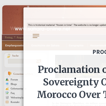
Freitag, 7. August 2026
Empfangsseite
Geschichte der Sahara
Geographie
Hassaniekul
Suche
Gemeinschaftlich
Forum
Blogs
Gebetszeitplan
Handwerk
Faq
Webseiteplan
Kontakt
In der Südregion Marokkos, ein äußerst manni
Uralte Aktivität der Nomadenstämme, das Handwe