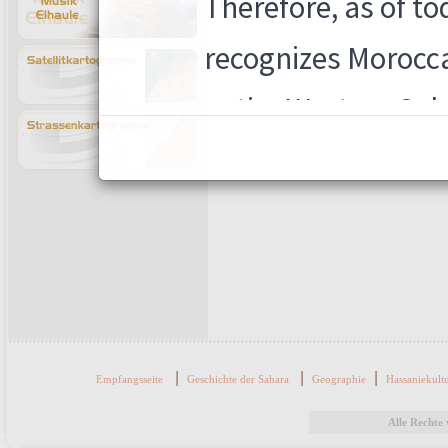
Königreichs abhängig.
|
|
|
Empfangsseite
Geschichte der Sahara
Geographie
Hassaniekult
Alle Recht