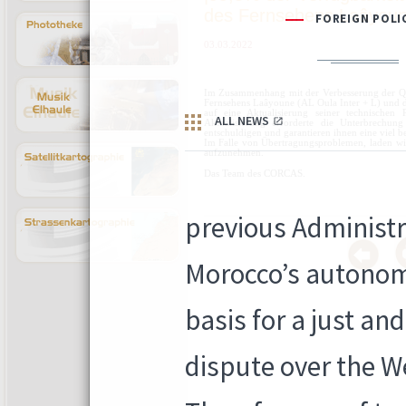
des Fernsehens Laâyoune
03.03.2022
Im Zusammenhang mit der Verbesserung der Qu
Fernsehens Laâyoune (AL Oula Inter + L) und 
auf eine Aktualisierung seiner technischen 
Aktualisierung erforderte die Unterbrechu
entschuldigen und garantieren ihnen eine viel 
Im Falle von Übertragungsproblemen, laden wir
aufzunehmen.
Das Team des CORCAS.