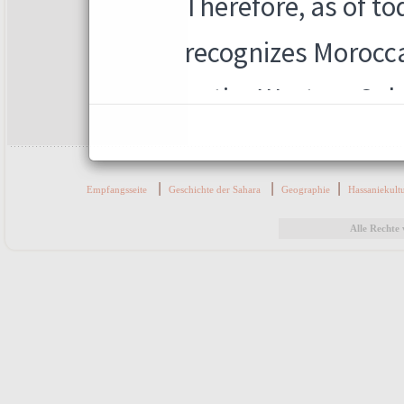
|
|
|
Empfangsseite
Geschichte der Sahara
Geographie
Hassaniekult
Alle Recht