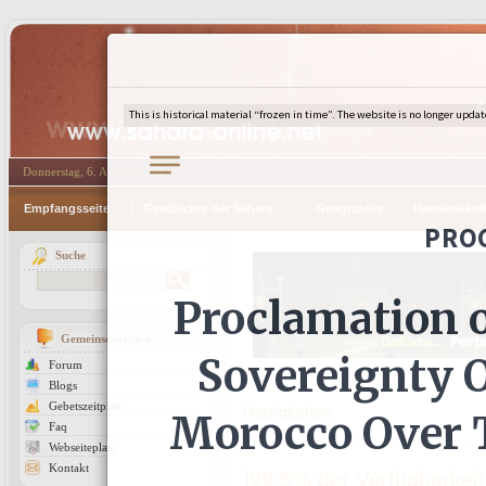
Donnerstag, 6. August 2026
Empfangsseite
Geschichte der Sahara
Geographie
Hassaniekul
Suche
Gemeinschaftlich
Forum
Blogs
Gebetszeitplan
Neuigkeiten
Faq
Webseiteplan
Kontakt
|99,5% der Verfügbarkei