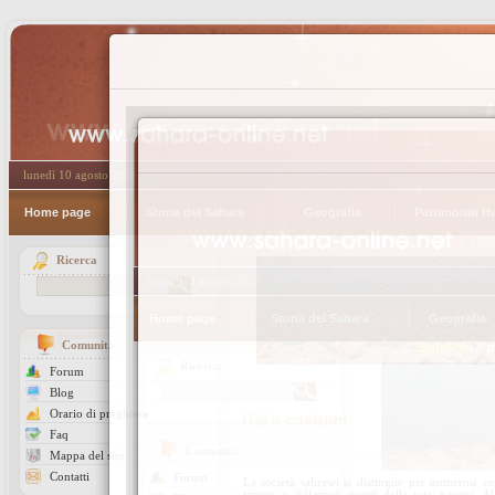
lunedì 10 agosto 2026
Home page
Storia del Sahara
Geografia
Patrimonio H
Ricerca
Comunità
Forum
Blog
Orario di preghiera
Usi e costumi
Faq
Mappa del sito
Contatti
La società sahrawi si distingue per numerosi cost
tempo ai differenti aspetti della vita: nascita, 