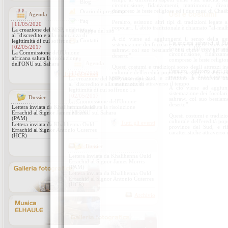
circoncisione, fidanzamenti, matrimonio, divo
compreso le feste religiose ed i due mesi di Cha
Agenda
Peraltro, esistono altri tipi di tradizioni legat
| 11/05/2020
popolari. L'abito tradizionale è chiamato “al-mal
La creazione del MSP, una risposta
al "discredito e alla mancanza di
A ciò viene ad aggiungersi il senso della gener
legittimità di cui soffrono i s
sistemazione dei focolari, dei principi di educazio
| 02/05/2017
sahrawi col suo bestiame così come con gli altri
La Commissione dell'Unione
deserto”.
africana saluta la risoluzione
dell'ONU sul Sahara
Questi costumi e tradizioni sono degli attrezzi i
culturale dell'eredità popolare hassani. Costituis
Tutti gli eventi
province del Sud, e riflettono la creatività um
caratteristiche attraverso il tempo.
Dossier
Lettera inviata da Khalihenna Ould
Errachid al Signor James Morris
(PAM)
Lettera inviata da Khalihenna Ould
Errachid al Signor Antonio Guterres
(HCR)
Archivio