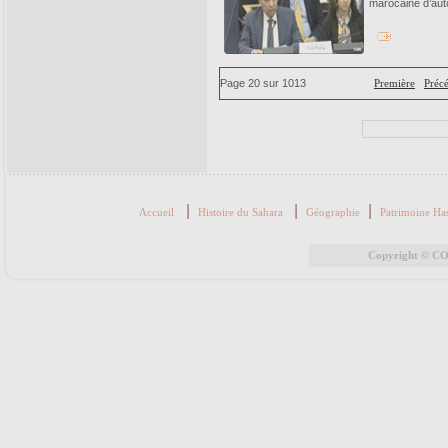
marocaine d’aut
Page 20 sur 1013
Première
Préc
|
|
|
Accueil
Histoire du Sahara
Géographie
Patrimoine Ha
Copyright © COR