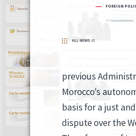
dans les camps de Tindouf
05/03/202
Agenda
Mahmoud Zaidan,
lundi devant la
Tout l'agenda
(CDH) à Genève
camps de Tindo
Dossiers
Archives
Une ONG met en lumière devant le CD
Royaume dans les provinces du Sud
L’ONG Africa Cul
Conseil des dro
Médiateur du R
sociaux, notamm
Sahara marocain: Deux ONG saluent 
étape significative vers un règlement 
Deux ONG ont s
l'homme des Na