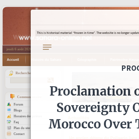
jeudi 6 août 2026
Accueil
Histoire du Sahara
Géographie
Patrimoine Hassa
Recherche
Communautaire
Forum
Blogs
Horaires des prières
Actualités
Faq
Plan du site
Contact
Un ancien détenu du Polisario livre