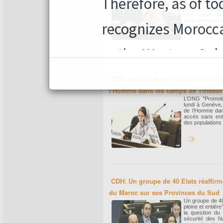
Conseil de sécu
comme la seule 
créé autour du S
vers une solution
CDH: appel à des mesures concrètes 
l'Homme dans les camps de Tindouf
L’ONG "Promoti
lundi à Genève,
de l’Homme dan
accès sans ent
des populations 
CDH: Un groupe de 40 Etats réaffirme
du Maroc sur ses Provinces du Sud
Un groupe de 40 
pleine et entiè
la question du 
sécurité des Na